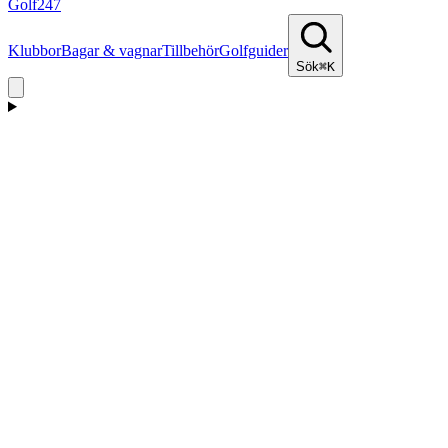
Golf
247
Klubbor
Bagar & vagnar
Tillbehör
Golfguider
Sök
⌘K