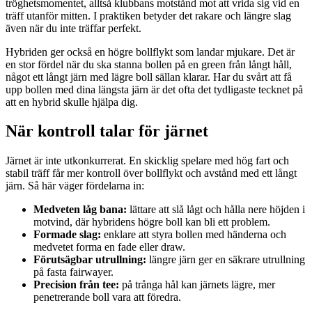
tröghetsmomentet, alltså klubbans motstånd mot att vrida sig vid en
träff utanför mitten. I praktiken betyder det rakare och längre slag
även när du inte träffar perfekt.
Hybriden ger också en högre bollflykt som landar mjukare. Det är
en stor fördel när du ska stanna bollen på en green från långt håll,
något ett långt järn med lägre boll sällan klarar. Har du svårt att få
upp bollen med dina längsta järn är det ofta det tydligaste tecknet på
att en hybrid skulle hjälpa dig.
När kontroll talar för järnet
Järnet är inte utkonkurrerat. En skicklig spelare med hög fart och
stabil träff får mer kontroll över bollflykt och avstånd med ett långt
järn. Så här väger fördelarna in:
Medveten låg bana:
lättare att slå lågt och hålla nere höjden i
motvind, där hybridens högre boll kan bli ett problem.
Formade slag:
enklare att styra bollen med händerna och
medvetet forma en fade eller draw.
Förutsägbar utrullning:
längre järn ger en säkrare utrullning
på fasta fairwayer.
Precision från tee:
på trånga hål kan järnets lägre, mer
penetrerande boll vara att föredra.