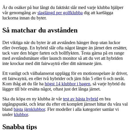
Är du osäker på hur långt du faktiskt slår med varje klubba hjälper
vår genomgång av
slaglängd per golfklubba
dig att kartlägga
luckorna innan du byter.
Så matchar du avstånden
Det viktiga när du byter är att avstånden hänger ihop utan luckor
eller överlapp. En hybrid slår ofta något längre än järnet den ersätter,
tack vare den högre farten och bollflykten. Testa gärna på en range
med avståndsmätare eller launch monitor så att du vet att hybriden
inte krockar med ditt fairwayträ eller ditt närmaste järn.
Ett vanligt och välbalanserat upplägg för en motionsspelare är driver,
ett fairwayträ, en eller två hybrider och järn från 5 eller 6 och neråt.
Kom ihåg att du får ha
högst 14 klubbor i bagen
, så varje hybrid du
lägger till bör ersätta något, oftast just det långa järnet.
Ska du köpa en ny klubba är vår
test av bästa hybrid
en bra
utgångspunkt, och letar du efter ett komplett järnset hittar du våra val
bland
bästa järnklubbor
. Fler modeller i alla kategorier samlar vi
under
klubbor
.
Snabba tips