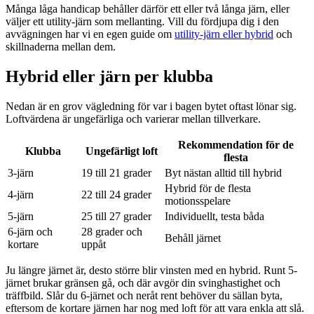
Många låga handicap behåller därför ett eller två långa järn, eller
väljer ett utility-järn som mellanting. Vill du fördjupa dig i den
avvägningen har vi en egen guide om
utility-järn eller hybrid
och
skillnaderna mellan dem.
Hybrid eller järn per klubba
Nedan är en grov vägledning för var i bagen bytet oftast lönar sig.
Loftvärdena är ungefärliga och varierar mellan tillverkare.
Rekommendation för de
Klubba
Ungefärligt loft
flesta
3-järn
19 till 21 grader
Byt nästan alltid till hybrid
Hybrid för de flesta
4-järn
22 till 24 grader
motionsspelare
5-järn
25 till 27 grader
Individuellt, testa båda
6-järn och
28 grader och
Behåll järnet
kortare
uppåt
Ju längre järnet är, desto större blir vinsten med en hybrid. Runt 5-
järnet brukar gränsen gå, och där avgör din svinghastighet och
träffbild. Slår du 6-järnet och neråt rent behöver du sällan byta,
eftersom de kortare järnen har nog med loft för att vara enkla att slå.