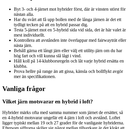
Byt 3- och 4-järnet mot hybrider först, där är vinsten störst för
nästan alla.
Har du svårt att få upp bollen med de långa järnen är det ett
tydligt tecken på att en hybrid passar dig.
Testa 5-järnet mot en 5-hybrid sida vid sida, det är här valet är
mest individuellt.
Kontrollera att avstånden inte överlappar med fairwayträt eller
nästa järn.
Behåll gärna ett långt järn eller välj ett utility-järn om du har
hög fart och vill kunna slå lågt i vind.
Håll koll på 14-klubborsregeln och låt varje hybrid ersätta en
klubba.
Prova hellre på range än att gissa, känsla och bollflykt avgör
mer än specifikationen.
Vanliga frågor
Vilket järn motsvarar en hybrid i loft?
Hybrider märks ofta med samma nummer som järnet de ersätter, så
en 4-hybrid motsvarar ungefär ett 4-järn i loft och avstånd. Loftet
ligger typiskt mellan 19 och 27 grader för de vanligaste hybriderna.
Eftersom siffrorna skiljer sig något mellan tillverkare är det klokt att