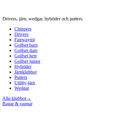
Drivers, järn, wedgar, hybrider och putters.
Chippers
Drivers
Fairwayträ
Golfset barn
Golfset dam
Golfset herr
Golfset junior
Hybrider
Järnklubbor
Putters
Utility-järn
Wedgar
Alla klubbor
→
Bagar & vagnar