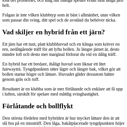
lösa det problemet, och idag har många spelare ersatt sina långa järn
helt.
Frågan är inte vilken klubbtyp som är bäst i allmänhet, utan vilken
som passar din sving, ditt spel och de avstånd du behöver täcka.
Vad skiljer en hybrid från ett järn?
Ett järn har ett tunt, platt klubbhuvud och en klinga som kräver en
ren, nedåtgående träff för att lyfta bollen. Ju längre järnet är, desto
mindre loft och desto mer marginal förlorar du vid en dålig träff.
En hybrid har ett bredare, ihåligt huvud som liknar ett litet
fairwayträ. Tyngdpunkten sitter lägre och längre bak, vilket gör att
bollen startar högre och lättare. Huvudet glider dessutom bättre
genom gräs och ruff.
Resultatet är en klubba som är mer förlåtande och enklare att få upp
i luften, särskilt för spelare med måttlig svinghastighet.
Förlåtande och bollflykt
Den största fördelen med hybriden är hur mycket lättare den är att
slå bra på en missträff. Den låga, bakåtplacerade tyngdpunkten höjer