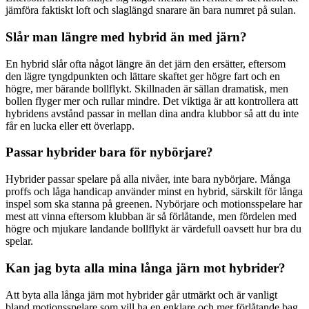
jämföra faktiskt loft och slaglängd snarare än bara numret på sulan.
Slår man längre med hybrid än med järn?
En hybrid slår ofta något längre än det järn den ersätter, eftersom
den lägre tyngdpunkten och lättare skaftet ger högre fart och en
högre, mer bärande bollflykt. Skillnaden är sällan dramatisk, men
bollen flyger mer och rullar mindre. Det viktiga är att kontrollera att
hybridens avstånd passar in mellan dina andra klubbor så att du inte
får en lucka eller ett överlapp.
Passar hybrider bara för nybörjare?
Hybrider passar spelare på alla nivåer, inte bara nybörjare. Många
proffs och låga handicap använder minst en hybrid, särskilt för långa
inspel som ska stanna på greenen. Nybörjare och motionsspelare har
mest att vinna eftersom klubban är så förlåtande, men fördelen med
högre och mjukare landande bollflykt är värdefull oavsett hur bra du
spelar.
Kan jag byta alla mina långa järn mot hybrider?
Att byta alla långa järn mot hybrider går utmärkt och är vanligt
bland motionsspelare som vill ha en enklare och mer förlåtande bag.