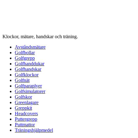
Klockor, mätare, handskar och träning.
Avståndsmätare
Golfbollar
Golfgrepp
Golfhanddukar
Golfhandskar
Golfklockor
Golfnät
Golfparaplyer
Golfsimulatorer
Golfskor
Greenlagare
Greppkit
Headcovers
Puttergrepp
Puttmattor
Träningshjälpmedel