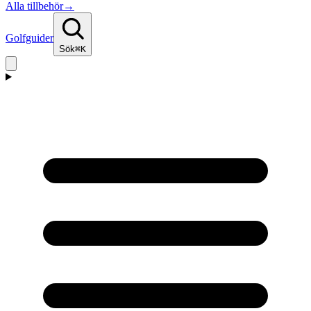
Alla tillbehör
→
Golfguider
Sök
⌘K