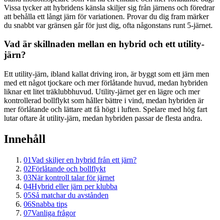
Vissa tycker att hybridens känsla skiljer sig från järnens och föredrar
att behålla ett långt järn för variationen. Provar du dig fram märker
du snabbt var gränsen går för just dig, ofta någonstans runt 5-järnet.
Vad är skillnaden mellan en hybrid och ett utility-
järn?
Ett utility-järn, ibland kallat driving iron, är byggt som ett järn men
med ett något tjockare och mer förlåtande huvud, medan hybriden
liknar ett litet träklubbhuvud. Utility-järnet ger en lägre och mer
kontrollerad bollflykt som håller bättre i vind, medan hybriden är
mer förlåtande och lättare att få högt i luften. Spelare med hög fart
lutar oftare åt utility-järn, medan hybriden passar de flesta andra.
Innehåll
01
Vad skiljer en hybrid från ett järn?
02
Förlåtande och bollflykt
03
När kontroll talar för järnet
04
Hybrid eller järn per klubba
05
Så matchar du avstånden
06
Snabba tips
07
Vanliga frågor