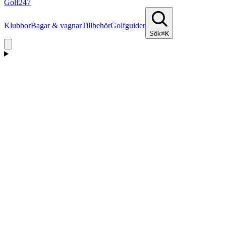
Golf
247
Klubbor
Bagar & vagnar
Tillbehör
Golfguider
Sök
⌘K