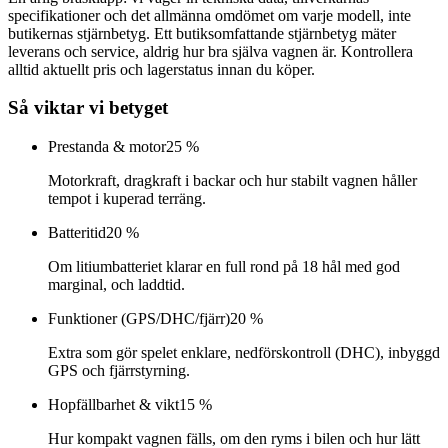
specifikationer och det allmänna omdömet om varje modell, inte
butikernas stjärnbetyg. Ett butiksomfattande stjärnbetyg mäter
leverans och service, aldrig hur bra själva vagnen är. Kontrollera
alltid aktuellt pris och lagerstatus innan du köper.
Så viktar vi betyget
Prestanda & motor
25 %
Motorkraft, dragkraft i backar och hur stabilt vagnen håller
tempot i kuperad terräng.
Batteritid
20 %
Om litiumbatteriet klarar en full rond på 18 hål med god
marginal, och laddtid.
Funktioner (GPS/DHC/fjärr)
20 %
Extra som gör spelet enklare, nedförskontroll (DHC), inbyggd
GPS och fjärrstyrning.
Hopfällbarhet & vikt
15 %
Hur kompakt vagnen fälls, om den ryms i bilen och hur lätt