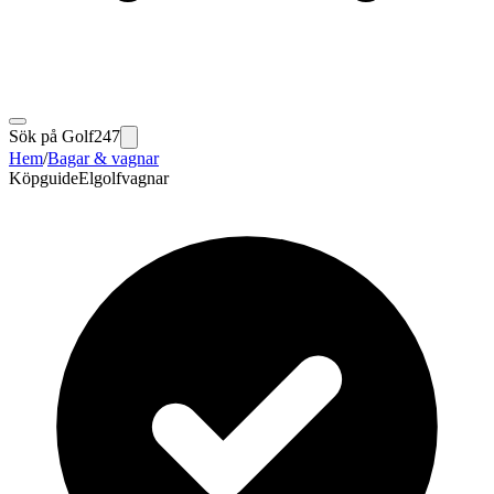
Sök på Golf247
Hem
/
Bagar & vagnar
Köpguide
Elgolfvagnar