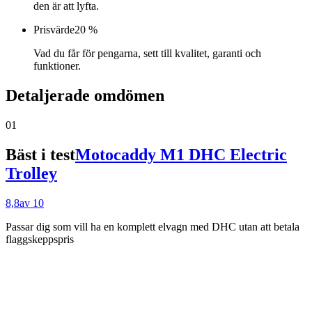
den är att lyfta.
Prisvärde
20 %
Vad du får för pengarna, sett till kvalitet, garanti och
funktioner.
Detaljerade omdömen
01
Bäst i test
Motocaddy M1 DHC Electric
Trolley
8,8
av 10
Passar dig som
vill ha en komplett elvagn med DHC utan att betala
flaggskeppspris