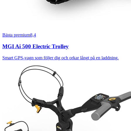
Bästa premium
8,4
MGI Ai 500 Electric Trolley
Smart GPS-vagn som följer dig och orkar långt på en laddning.