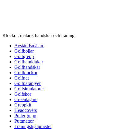
Klockor, mätare, handskar och träning.
Avståndsmätare
Golfbollar
Golfgrepp
Golfhanddukar
Golfhandskar
Golfklockor
Golfnät
Golfparaplyer
Golfsimulatorer
Golfskor
Greenlagare
Greppkit
Headcovers
Puttergrepp
Puttmattor
Träningshjälpmedel