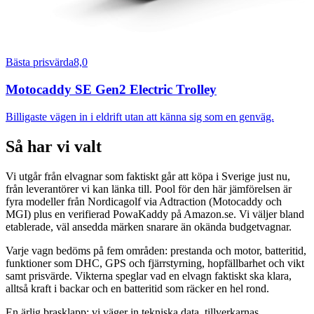
Bästa prisvärda
8,0
Motocaddy SE Gen2 Electric Trolley
Billigaste vägen in i eldrift utan att känna sig som en genväg.
Så har vi valt
Vi utgår från elvagnar som faktiskt går att köpa i Sverige just nu,
från leverantörer vi kan länka till. Pool för den här jämförelsen är
fyra modeller från Nordicagolf via Adtraction (Motocaddy och
MGI) plus en verifierad PowaKaddy på Amazon.se. Vi väljer bland
etablerade, väl ansedda märken snarare än okända budgetvagnar.
Varje vagn bedöms på fem områden: prestanda och motor, batteritid,
funktioner som DHC, GPS och fjärrstyrning, hopfällbarhet och vikt
samt prisvärde. Vikterna speglar vad en elvagn faktiskt ska klara,
alltså kraft i backar och en batteritid som räcker en hel rond.
En ärlig brasklapp: vi väger in tekniska data, tillverkarnas