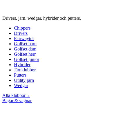
Drivers, järn, wedgar, hybrider och putters.
Chippers
Drivers
Fairwayträ
Golfset barn
Golfset dam
Golfset herr
Golfset junior
Hybrider
Järnklubbor
Putters
Utility-järn
Wedgar
Alla klubbor
→
Bagar & vagnar