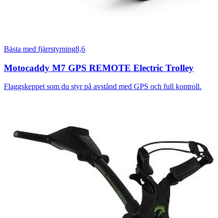
Bästa med fjärrstyrning
8,6
Motocaddy M7 GPS REMOTE Electric Trolley
Flaggskeppet som du styr på avstånd med GPS och full kontroll.