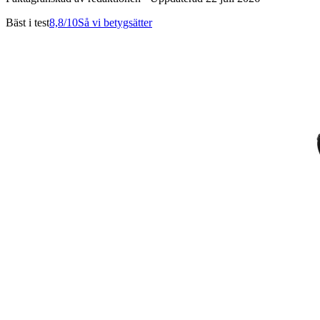
Bäst i test
8,8
/10
Så vi betygsätter