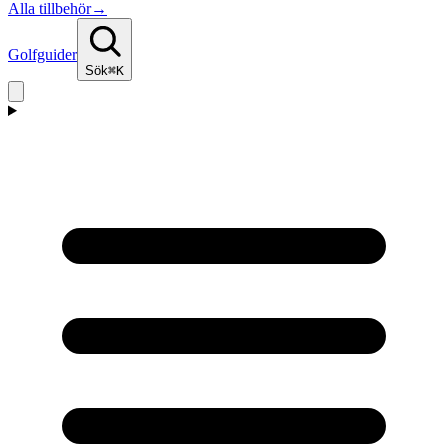
Alla tillbehör
→
Golfguider
Sök
⌘K