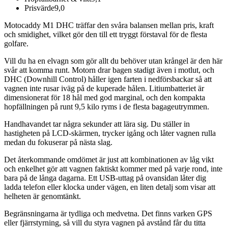
Prisvärde
9,0
Motocaddy M1 DHC träffar den svåra balansen mellan pris, kraft
och smidighet, vilket gör den till ett tryggt förstaval för de flesta
golfare.
Vill du ha en elvagn som gör allt du behöver utan krångel är den här
svår att komma runt. Motorn drar bagen stadigt även i motlut, och
DHC (Downhill Control) håller igen farten i nedförsbackar så att
vagnen inte rusar iväg på de kuperade hålen. Litiumbatteriet är
dimensionerat för 18 hål med god marginal, och den kompakta
hopfällningen på runt 9,5 kilo ryms i de flesta bagageutrymmen.
Handhavandet tar några sekunder att lära sig. Du ställer in
hastigheten på LCD-skärmen, trycker igång och låter vagnen rulla
medan du fokuserar på nästa slag.
Det återkommande omdömet är just att kombinationen av låg vikt
och enkelhet gör att vagnen faktiskt kommer med på varje rond, inte
bara på de långa dagarna. Ett USB-uttag på ovansidan låter dig
ladda telefon eller klocka under vägen, en liten detalj som visar att
helheten är genomtänkt.
Begränsningarna är tydliga och medvetna. Det finns varken GPS
eller fjärrstyrning, så vill du styra vagnen på avstånd får du titta