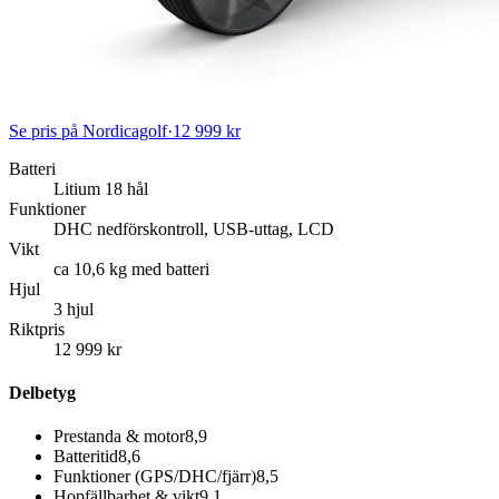
Se pris på Nordicagolf
·
12 999 kr
Batteri
Litium 18 hål
Funktioner
DHC nedförskontroll, USB-uttag, LCD
Vikt
ca 10,6 kg med batteri
Hjul
3 hjul
Riktpris
12 999 kr
Delbetyg
Prestanda & motor
8,9
Batteritid
8,6
Funktioner (GPS/DHC/fjärr)
8,5
Hopfällbarhet & vikt
9,1