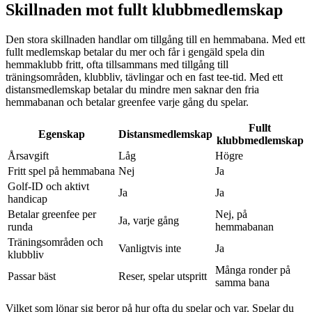
Skillnaden mot fullt klubbmedlemskap
Den stora skillnaden handlar om tillgång till en hemmabana. Med ett
fullt medlemskap betalar du mer och får i gengäld spela din
hemmaklubb fritt, ofta tillsammans med tillgång till
träningsområden, klubbliv, tävlingar och en fast tee-tid. Med ett
distansmedlemskap betalar du mindre men saknar den fria
hemmabanan och betalar greenfee varje gång du spelar.
Fullt
Egenskap
Distansmedlemskap
klubbmedlemskap
Årsavgift
Låg
Högre
Fritt spel på hemmabana
Nej
Ja
Golf-ID och aktivt
Ja
Ja
handicap
Betalar greenfee per
Nej, på
Ja, varje gång
runda
hemmabanan
Träningsområden och
Vanligtvis inte
Ja
klubbliv
Många ronder på
Passar bäst
Reser, spelar utspritt
samma bana
Vilket som lönar sig beror på hur ofta du spelar och var. Spelar du