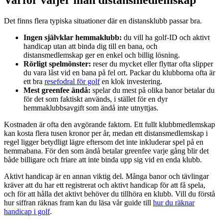
Det finns flera typiska situationer där en distansklubb passar bra.
Ingen självklar hemmaklubb:
du vill ha golf-ID och aktivt
handicap utan att binda dig till en bana, och
distansmedlemskap ger en enkel och billig lösning.
Rörligt spelmönster:
reser du mycket eller flyttar ofta slipper
du vara låst vid en bana på fel ort. Packar du klubborna ofta är
ett bra
resefodral för golf
en klok investering.
Mest greenfee ändå:
spelar du mest på olika banor betalar du
för det som faktiskt används, i stället för en dyr
hemmaklubbsavgift som ändå inte utnyttjas.
Kostnaden är ofta den avgörande faktorn. Ett fullt klubbmedlemskap
kan kosta flera tusen kronor per år, medan ett distansmedlemskap i
regel ligger betydligt lägre eftersom det inte inkluderar spel på en
hemmabana. För den som ändå betalar greenfee varje gång blir det
både billigare och friare att inte binda upp sig vid en enda klubb.
Aktivt handicap är en annan viktig del. Många banor och tävlingar
kräver att du har ett registrerat och aktivt handicap för att få spela,
och för att hålla det aktivt behöver du tillhöra en klubb. Vill du förstå
hur siffran räknas fram kan du läsa vår guide till
hur du räknar
handicap i golf
.