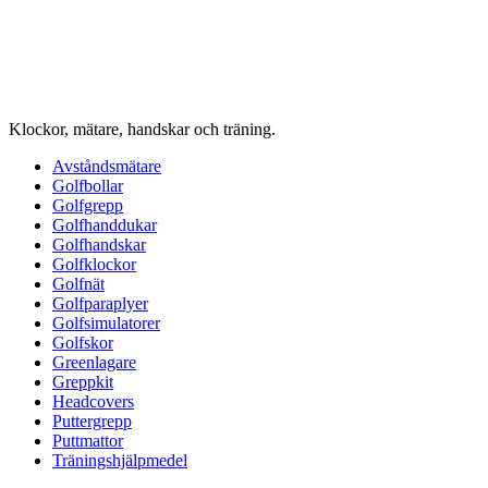
Klockor, mätare, handskar och träning.
Avståndsmätare
Golfbollar
Golfgrepp
Golfhanddukar
Golfhandskar
Golfklockor
Golfnät
Golfparaplyer
Golfsimulatorer
Golfskor
Greenlagare
Greppkit
Headcovers
Puttergrepp
Puttmattor
Träningshjälpmedel