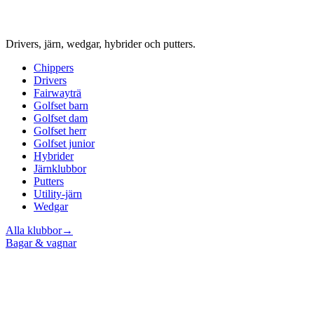
Drivers, järn, wedgar, hybrider och putters.
Chippers
Drivers
Fairwayträ
Golfset barn
Golfset dam
Golfset herr
Golfset junior
Hybrider
Järnklubbor
Putters
Utility-järn
Wedgar
Alla klubbor
→
Bagar & vagnar