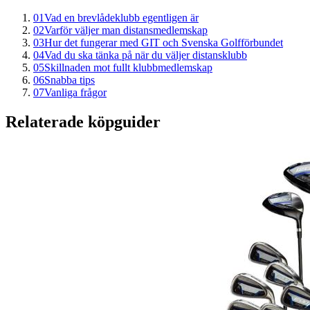
01
Vad en brevlådeklubb egentligen är
02
Varför väljer man distansmedlemskap
03
Hur det fungerar med GIT och Svenska Golfförbundet
04
Vad du ska tänka på när du väljer distansklubb
05
Skillnaden mot fullt klubbmedlemskap
06
Snabba tips
07
Vanliga frågor
Relaterade köpguider