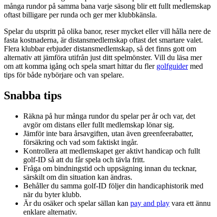
många rundor på samma bana varje säsong blir ett fullt medlemskap
oftast billigare per runda och ger mer klubbkänsla.
Spelar du utspritt på olika banor, reser mycket eller vill hålla nere de
fasta kostnaderna, är distansmedlemskap oftast det smartare valet.
Flera klubbar erbjuder distansmedlemskap, så det finns gott om
alternativ att jämföra utifrån just ditt spelmönster. Vill du läsa mer
om att komma igång och spela smart hittar du fler
golfguider
med
tips för både nybörjare och van spelare.
Snabba tips
Räkna på hur många rundor du spelar per år och var, det
avgör om distans eller fullt medlemskap lönar sig.
Jämför inte bara årsavgiften, utan även greenfeerabatter,
försäkring och vad som faktiskt ingår.
Kontrollera att medlemskapet ger aktivt handicap och fullt
golf-ID så att du får spela och tävla fritt.
Fråga om bindningstid och uppsägning innan du tecknar,
särskilt om din situation kan ändras.
Behåller du samma golf-ID följer din handicaphistorik med
när du byter klubb.
Är du osäker och spelar sällan kan
pay and play
vara ett ännu
enklare alternativ.