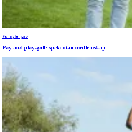
För nybörjare
Pay and play-golf: spela utan medlemskap