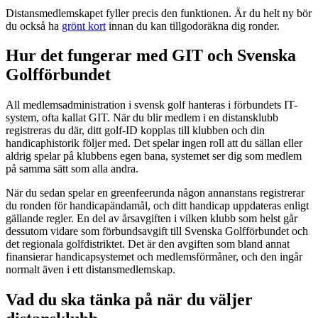
Distansmedlemskapet fyller precis den funktionen. Är du helt ny bör
du också ha
grönt kort
innan du kan tillgodoräkna dig ronder.
Hur det fungerar med GIT och Svenska
Golfförbundet
All medlemsadministration i svensk golf hanteras i förbundets IT-
system, ofta kallat GIT. När du blir medlem i en distansklubb
registreras du där, ditt golf-ID kopplas till klubben och din
handicaphistorik följer med. Det spelar ingen roll att du sällan eller
aldrig spelar på klubbens egen bana, systemet ser dig som medlem
på samma sätt som alla andra.
När du sedan spelar en greenfeerunda någon annanstans registrerar
du ronden för handicapändamål, och ditt handicap uppdateras enligt
gällande regler. En del av årsavgiften i vilken klubb som helst går
dessutom vidare som förbundsavgift till Svenska Golfförbundet och
det regionala golfdistriktet. Det är den avgiften som bland annat
finansierar handicapsystemet och medlemsförmåner, och den ingår
normalt även i ett distansmedlemskap.
Vad du ska tänka på när du väljer