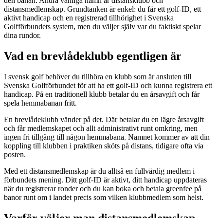
den banan. Andra vanliga namn är distansklubb och
distansmedlemskap. Grundtanken är enkel: du får ett golf-ID, ett
aktivt handicap och en registrerad tillhörighet i Svenska
Golfförbundets system, men du väljer själv var du faktiskt spelar
dina rundor.
Vad en brevlådeklubb egentligen är
I svensk golf behöver du tillhöra en klubb som är ansluten till
Svenska Golfförbundet för att ha ett golf-ID och kunna registrera ett
handicap. På en traditionell klubb betalar du en årsavgift och får
spela hemmabanan fritt.
En brevlådeklubb vänder på det. Där betalar du en lägre årsavgift
och får medlemskapet och allt administrativt runt omkring, men
ingen fri tillgång till någon hemmabana. Namnet kommer av att din
koppling till klubben i praktiken sköts på distans, tidigare ofta via
posten.
Med ett distansmedlemskap är du alltså en fullvärdig medlem i
förbundets mening. Ditt golf-ID är aktivt, ditt handicap uppdateras
när du registrerar ronder och du kan boka och betala greenfee på
banor runt om i landet precis som vilken klubbmedlem som helst.
Varför väljer man distansmedlemskap