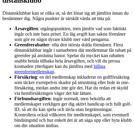
distansklubb
Distansklubbar kan se olika ut, så det lönar sig att jämföra innan du
bestämmer dig. Några punkter är särskilt värda att titta på:
Årsavgiften
: utgångspunkten, men jämför vad som faktiskt
ingår och inte bara priset. En låg avgift kan sakna förmåner
som gör en något dyrare klubb mer värd pengarna.
Greenfeerabatter
: ofta den största dolda förmånen. Flera
distansklubbar ingår i samarbeten där medlemmar får rabatt på
greenfee på anslutna banor. Spelar du mycket kan rabatten
snabbt betala tillbaka hela årsavgiften, och vill du pressa
kostnaden ytterligare kan du jämföra med
billiga
greenfeemedlemskap
.
Försäkring
: en del medlemskap inkluderar en golfförsäkring
som täcker exempelvis skador på utrustning eller hole in one-
försäkring, medan andra inte gör det. Har du redan ett skydd
via hemförsäkringen väger det här lättare.
Förbundsavgiften
: ingår normalt, men bekräfta att
medlemskapet verkligen ger dig aktivt handicap och fullt golf-
ID, så att du kan spela och tävla utan begränsningar.
Kontrollera också villkoren för medlemskapet, som eventuell
bindningstid och hur enkelt det är att säga upp eller byta klubb
om din situation ändras.