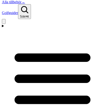
Alla tillbehör
→
Golfguider
Sök
⌘K