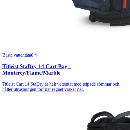
Bästa vattentäta
8,4
Titleist StaDry 14 Cart Bag -
Monterey/Flame/Marble
Titleist Cart 14 StaDry är helt vattentät med tejpade sömmar och
håller utrustningen torr när regnet vräker ner.