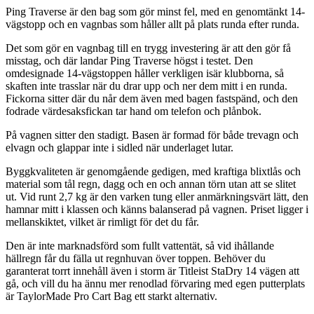
Ping Traverse är den bag som gör minst fel, med en genomtänkt 14-
vägstopp och en vagnbas som håller allt på plats runda efter runda.
Det som gör en vagnbag till en trygg investering är att den gör få
misstag, och där landar Ping Traverse högst i testet. Den
omdesignade 14-vägstoppen håller verkligen isär klubborna, så
skaften inte trasslar när du drar upp och ner dem mitt i en runda.
Fickorna sitter där du når dem även med bagen fastspänd, och den
fodrade värdesaksfickan tar hand om telefon och plånbok.
På vagnen sitter den stadigt. Basen är formad för både trevagn och
elvagn och glappar inte i sidled när underlaget lutar.
Byggkvaliteten är genomgående gedigen, med kraftiga blixtlås och
material som tål regn, dagg och en och annan törn utan att se slitet
ut. Vid runt 2,7 kg är den varken tung eller anmärkningsvärt lätt, den
hamnar mitt i klassen och känns balanserad på vagnen. Priset ligger i
mellanskiktet, vilket är rimligt för det du får.
Den är inte marknadsförd som fullt vattentät, så vid ihållande
hällregn får du fälla ut regnhuvan över toppen. Behöver du
garanterat torrt innehåll även i storm är Titleist StaDry 14 vägen att
gå, och vill du ha ännu mer renodlad förvaring med egen putterplats
är TaylorMade Pro Cart Bag ett starkt alternativ.