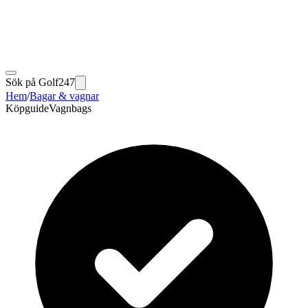
Sök på Golf247
Hem
/
Bagar & vagnar
Köpguide
Vagnbags