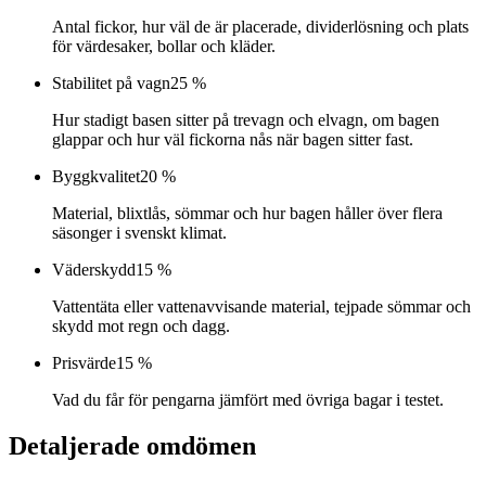
Antal fickor, hur väl de är placerade, dividerlösning och plats
för värdesaker, bollar och kläder.
Stabilitet på vagn
25 %
Hur stadigt basen sitter på trevagn och elvagn, om bagen
glappar och hur väl fickorna nås när bagen sitter fast.
Byggkvalitet
20 %
Material, blixtlås, sömmar och hur bagen håller över flera
säsonger i svenskt klimat.
Väderskydd
15 %
Vattentäta eller vattenavvisande material, tejpade sömmar och
skydd mot regn och dagg.
Prisvärde
15 %
Vad du får för pengarna jämfört med övriga bagar i testet.
Detaljerade omdömen