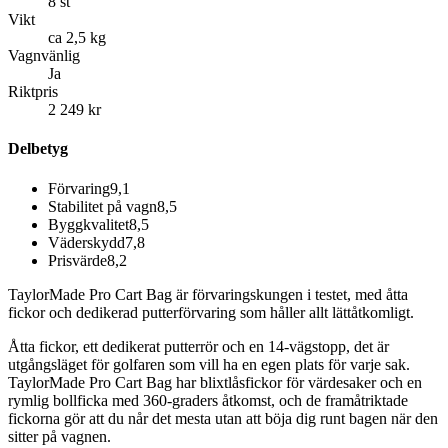
8 st
Vikt
ca 2,5 kg
Vagnvänlig
Ja
Riktpris
2 249 kr
Delbetyg
Förvaring
9,1
Stabilitet på vagn
8,5
Byggkvalitet
8,5
Väderskydd
7,8
Prisvärde
8,2
TaylorMade Pro Cart Bag är förvaringskungen i testet, med åtta
fickor och dedikerad putterförvaring som håller allt lättåtkomligt.
Åtta fickor, ett dedikerat putterrör och en 14-vägstopp, det är
utgångsläget för golfaren som vill ha en egen plats för varje sak.
TaylorMade Pro Cart Bag har blixtlåsfickor för värdesaker och en
rymlig bollficka med 360-graders åtkomst, och de framåtriktade
fickorna gör att du når det mesta utan att böja dig runt bagen när den
sitter på vagnen.