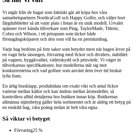
Vi utgår från de bagar som faktiskt går att köpa hos våra
samarbetspartners NordicaGolf och Happy Golfer, och väljer bort
färgdubbletter så att varje plats i listan är en unik modell. Urvalet
spänner över kända tillverkare som Ping, TaylorMade, Titleist,
Cobra och Wilson, i ett prisspann som täcker både
förstagångsköparen och den som vill ha en premiumbag.
Varje bag bedöms på fem saker som betyder mest när bagen lever på
en vagn hela säsongen, förvaring med fickor och dividers, stabilitet
på vagnen, byggkvalitet, väderskydd och prisvärde. Vi väger in
tillverkarnas specifikationer, hur modellerna står sig mot
konkurrenterna och vad golfare som använt dem över tid brukar
lyfta fram.
En ärlig brasklapp, produktdata om exakt vikt och antal fickor
varierar mellan källor och kan ändras mellan årsmodeller, så
kontrollera alltid detaljerna hos butiken innan köp. Butikernas
allmänna stjärnbetyg gäller hela sortimentet och är aldrig ett betyg på
en enskild bag, våra poäng nedan är helt våra egna.
Så viktar vi betyget
Förvaring
25 %