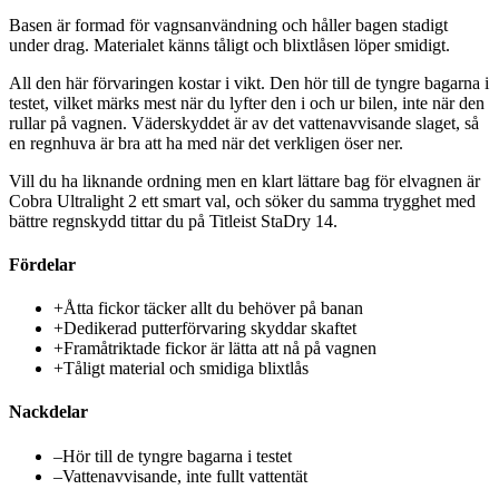
Basen är formad för vagnsanvändning och håller bagen stadigt
under drag. Materialet känns tåligt och blixtlåsen löper smidigt.
All den här förvaringen kostar i vikt. Den hör till de tyngre bagarna i
testet, vilket märks mest när du lyfter den i och ur bilen, inte när den
rullar på vagnen. Väderskyddet är av det vattenavvisande slaget, så
en regnhuva är bra att ha med när det verkligen öser ner.
Vill du ha liknande ordning men en klart lättare bag för elvagnen är
Cobra Ultralight 2 ett smart val, och söker du samma trygghet med
bättre regnskydd tittar du på Titleist StaDry 14.
Fördelar
+
Åtta fickor täcker allt du behöver på banan
+
Dedikerad putterförvaring skyddar skaftet
+
Framåtriktade fickor är lätta att nå på vagnen
+
Tåligt material och smidiga blixtlås
Nackdelar
–
Hör till de tyngre bagarna i testet
–
Vattenavvisande, inte fullt vattentät