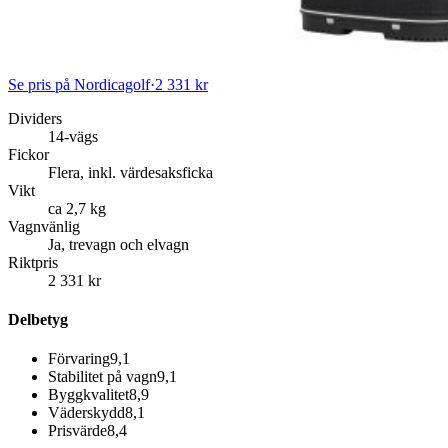
Se pris på Nordicagolf
·
2 331 kr
Dividers
14-vägs
Fickor
Flera, inkl. värdesaksficka
Vikt
ca 2,7 kg
Vagnvänlig
Ja, trevagn och elvagn
Riktpris
2 331 kr
Delbetyg
Förvaring
9,1
Stabilitet på vagn
9,1
Byggkvalitet
8,9
Väderskydd
8,1
Prisvärde
8,4