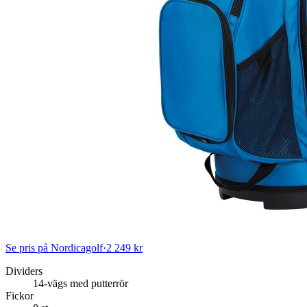
Se pris på Nordicagolf
·
2 249 kr
Dividers
14-vägs med putterrör
Fickor