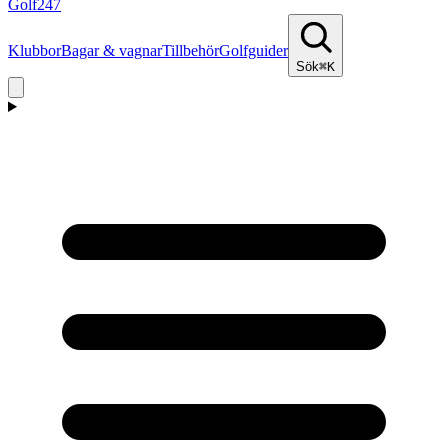
Golf
247
Klubbor
Bagar & vagnar
Tillbehör
Golfguider
Sök
⌘K