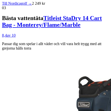
Till Nordicagolf →
2 249 kr
03
Bästa vattentäta
Titleist StaDry 14 Cart
Bag - Monterey/Flame/Marble
8,4
av 10
Passar dig som
spelar i allt väder och vill vara helt trygg med att
grejorna hålls torra