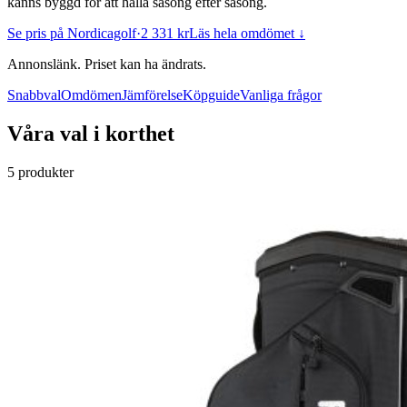
känns byggd för att hålla säsong efter säsong.
Se pris på Nordicagolf
·
2 331 kr
Läs hela omdömet ↓
Annonslänk. Priset kan ha ändrats.
Snabbval
Omdömen
Jämförelse
Köpguide
Vanliga frågor
Våra val i korthet
5 produkter