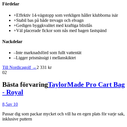
Fördelar
+
Effektiv 14-vägstopp som verkligen håller klubborna isär
+
Stabil bas på både trevagn och elvagn
+
Gedigen byggkvalitet med kraftiga blixtlås
+
Väl placerade fickor som nås med bagen fastspänd
Nackdelar
–
Inte marknadsförd som fullt vattentät
–
Ligger prismässigt i mellanskiktet
Till Nordicagolf →
2 331 kr
02
Bästa förvaring
TaylorMade Pro Cart Bag
- Royal
8,5
av 10
Passar dig som
packar mycket och vill ha en egen plats för varje sak,
inklusive puttern