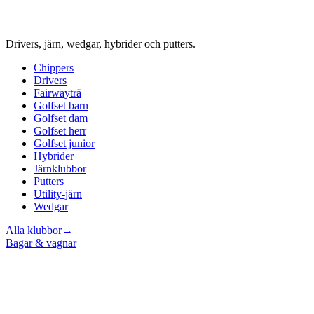
Drivers, järn, wedgar, hybrider och putters.
Chippers
Drivers
Fairwayträ
Golfset barn
Golfset dam
Golfset herr
Golfset junior
Hybrider
Järnklubbor
Putters
Utility-järn
Wedgar
Alla klubbor
→
Bagar & vagnar