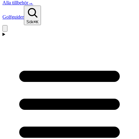
Alla tillbehör
→
Golfguider
Sök
⌘K