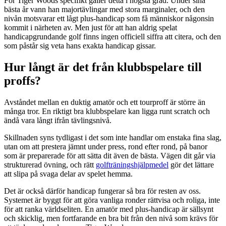
För Tiger Woods specifikt gäller detta i högsta grad. Under sina
bästa år vann han majortävlingar med stora marginaler, och den
nivån motsvarar ett lågt plus-handicap som få människor någonsin
kommit i närheten av. Men just för att han aldrig spelat
handicapgrundande golf finns ingen officiell siffra att citera, och den
som påstår sig veta hans exakta handicap gissar.
Hur långt är det från klubbspelare till
proffs?
Avståndet mellan en duktig amatör och ett tourproff är större än
många tror. En riktigt bra klubbspelare kan ligga runt scratch och
ändå vara långt ifrån tävlingsnivå.
Skillnaden syns tydligast i det som inte handlar om enstaka fina slag,
utan om att prestera jämnt under press, rond efter rond, på banor
som är preparerade för att sätta dit även de bästa. Vägen dit går via
strukturerad övning, och rätt
golfträningshjälpmedel
gör det lättare
att slipa på svaga delar av spelet hemma.
Det är också därför handicap fungerar så bra för resten av oss.
Systemet är byggt för att göra vanliga ronder rättvisa och roliga, inte
för att ranka världseliten. En amatör med plus-handicap är sällsynt
och skicklig, men fortfarande en bra bit från den nivå som krävs för