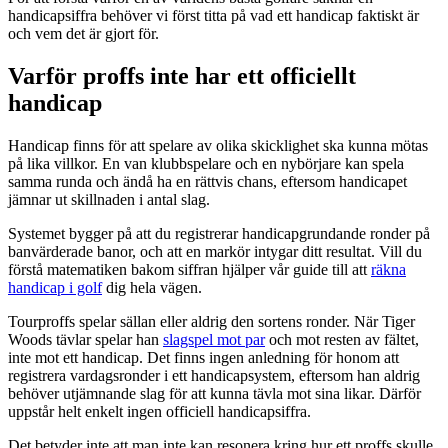
handicapsiffra behöver vi först titta på vad ett handicap faktiskt är
och vem det är gjort för.
Varför proffs inte har ett officiellt
handicap
Handicap finns för att spelare av olika skicklighet ska kunna mötas
på lika villkor. En van klubbspelare och en nybörjare kan spela
samma runda och ändå ha en rättvis chans, eftersom handicapet
jämnar ut skillnaden i antal slag.
Systemet bygger på att du registrerar handicapgrundande ronder på
banvärderade banor, och att en markör intygar ditt resultat. Vill du
förstå matematiken bakom siffran hjälper vår guide till att
räkna
handicap i golf
dig hela vägen.
Tourproffs spelar sällan eller aldrig den sortens ronder. När Tiger
Woods tävlar spelar han
slagspel mot par
och mot resten av fältet,
inte mot ett handicap. Det finns ingen anledning för honom att
registrera vardagsronder i ett handicapsystem, eftersom han aldrig
behöver utjämnande slag för att kunna tävla mot sina likar. Därför
uppstår helt enkelt ingen officiell handicapsiffra.
Det betyder inte att man inte kan resonera kring hur ett proffs skulle