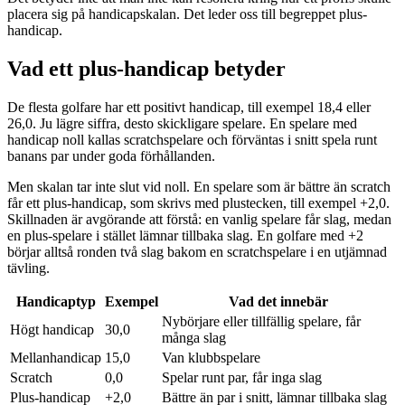
placera sig på handicapskalan. Det leder oss till begreppet plus-
handicap.
Vad ett plus-handicap betyder
De flesta golfare har ett positivt handicap, till exempel 18,4 eller
26,0. Ju lägre siffra, desto skickligare spelare. En spelare med
handicap noll kallas scratchspelare och förväntas i snitt spela runt
banans par under goda förhållanden.
Men skalan tar inte slut vid noll. En spelare som är bättre än scratch
får ett plus-handicap, som skrivs med plustecken, till exempel +2,0.
Skillnaden är avgörande att förstå: en vanlig spelare får slag, medan
en plus-spelare i stället lämnar tillbaka slag. En golfare med +2
börjar alltså ronden två slag bakom en scratchspelare i en utjämnad
tävling.
Handicaptyp
Exempel
Vad det innebär
Nybörjare eller tillfällig spelare, får
Högt handicap
30,0
många slag
Mellanhandicap
15,0
Van klubbspelare
Scratch
0,0
Spelar runt par, får inga slag
Plus-handicap
+2,0
Bättre än par i snitt, lämnar tillbaka slag