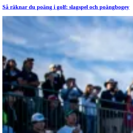
Så räknar du poäng i golf: slagspel och poängbogey