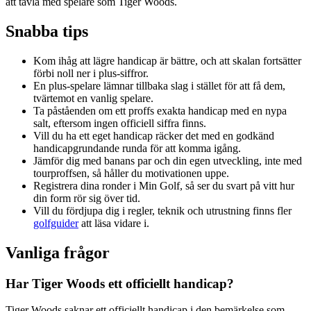
att tävla med spelare som Tiger Woods.
Snabba tips
Kom ihåg att lägre handicap är bättre, och att skalan fortsätter
förbi noll ner i plus-siffror.
En plus-spelare lämnar tillbaka slag i stället för att få dem,
tvärtemot en vanlig spelare.
Ta påståenden om ett proffs exakta handicap med en nypa
salt, eftersom ingen officiell siffra finns.
Vill du ha ett eget handicap räcker det med en godkänd
handicapgrundande runda för att komma igång.
Jämför dig med banans par och din egen utveckling, inte med
tourproffsen, så håller du motivationen uppe.
Registrera dina ronder i Min Golf, så ser du svart på vitt hur
din form rör sig över tid.
Vill du fördjupa dig i regler, teknik och utrustning finns fler
golfguider
att läsa vidare i.
Vanliga frågor
Har Tiger Woods ett officiellt handicap?
Tiger Woods saknar ett officiellt handicap i den bemärkelse som