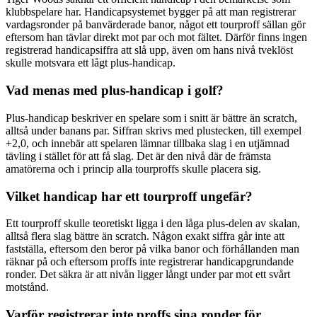
klubbspelare har. Handicapsystemet bygger på att man registrerar
vardagsronder på banvärderade banor, något ett tourproff sällan gör
eftersom han tävlar direkt mot par och mot fältet. Därför finns ingen
registrerad handicapsiffra att slå upp, även om hans nivå tveklöst
skulle motsvara ett lågt plus-handicap.
Vad menas med plus-handicap i golf?
Plus-handicap beskriver en spelare som i snitt är bättre än scratch,
alltså under banans par. Siffran skrivs med plustecken, till exempel
+2,0, och innebär att spelaren lämnar tillbaka slag i en utjämnad
tävling i stället för att få slag. Det är den nivå där de främsta
amatörerna och i princip alla tourproffs skulle placera sig.
Vilket handicap har ett tourproff ungefär?
Ett tourproff skulle teoretiskt ligga i den låga plus-delen av skalan,
alltså flera slag bättre än scratch. Någon exakt siffra går inte att
fastställa, eftersom den beror på vilka banor och förhållanden man
räknar på och eftersom proffs inte registrerar handicapgrundande
ronder. Det säkra är att nivån ligger långt under par mot ett svårt
motstånd.
Varför registrerar inte proffs sina ronder för