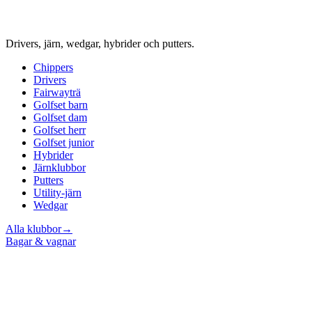
Drivers, järn, wedgar, hybrider och putters.
Chippers
Drivers
Fairwayträ
Golfset barn
Golfset dam
Golfset herr
Golfset junior
Hybrider
Järnklubbor
Putters
Utility-järn
Wedgar
Alla klubbor
→
Bagar & vagnar