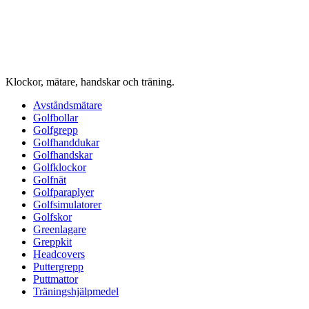
Klockor, mätare, handskar och träning.
Avståndsmätare
Golfbollar
Golfgrepp
Golfhanddukar
Golfhandskar
Golfklockor
Golfnät
Golfparaplyer
Golfsimulatorer
Golfskor
Greenlagare
Greppkit
Headcovers
Puttergrepp
Puttmattor
Träningshjälpmedel