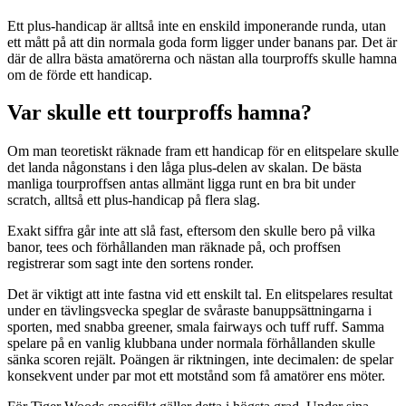
Ett plus-handicap är alltså inte en enskild imponerande runda, utan
ett mått på att din normala goda form ligger under banans par. Det är
där de allra bästa amatörerna och nästan alla tourproffs skulle hamna
om de förde ett handicap.
Var skulle ett tourproffs hamna?
Om man teoretiskt räknade fram ett handicap för en elitspelare skulle
det landa någonstans i den låga plus-delen av skalan. De bästa
manliga tourproffsen antas allmänt ligga runt en bra bit under
scratch, alltså ett plus-handicap på flera slag.
Exakt siffra går inte att slå fast, eftersom den skulle bero på vilka
banor, tees och förhållanden man räknade på, och proffsen
registrerar som sagt inte den sortens ronder.
Det är viktigt att inte fastna vid ett enskilt tal. En elitspelares resultat
under en tävlingsvecka speglar de svåraste banuppsättningarna i
sporten, med snabba greener, smala fairways och tuff ruff. Samma
spelare på en vanlig klubbana under normala förhållanden skulle
sänka scoren rejält. Poängen är riktningen, inte decimalen: de spelar
konsekvent under par mot ett motstånd som få amatörer ens möter.