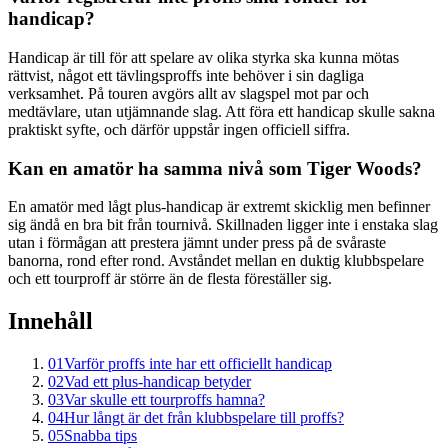
handicap?
Handicap är till för att spelare av olika styrka ska kunna mötas
rättvist, något ett tävlingsproffs inte behöver i sin dagliga
verksamhet. På touren avgörs allt av slagspel mot par och
medtävlare, utan utjämnande slag. Att föra ett handicap skulle sakna
praktiskt syfte, och därför uppstår ingen officiell siffra.
Kan en amatör ha samma nivå som Tiger Woods?
En amatör med lågt plus-handicap är extremt skicklig men befinner
sig ändå en bra bit från tournivå. Skillnaden ligger inte i enstaka slag
utan i förmågan att prestera jämnt under press på de svåraste
banorna, rond efter rond. Avståndet mellan en duktig klubbspelare
och ett tourproff är större än de flesta föreställer sig.
Innehåll
01
Varför proffs inte har ett officiellt handicap
02
Vad ett plus-handicap betyder
03
Var skulle ett tourproffs hamna?
04
Hur långt är det från klubbspelare till proffs?
05
Snabba tips