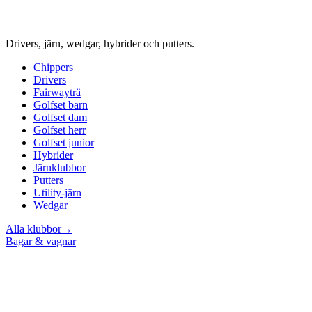
Drivers, järn, wedgar, hybrider och putters.
Chippers
Drivers
Fairwayträ
Golfset barn
Golfset dam
Golfset herr
Golfset junior
Hybrider
Järnklubbor
Putters
Utility-järn
Wedgar
Alla klubbor
→
Bagar & vagnar