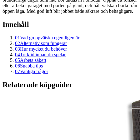
eller arbeta i garaget med porten på glänt, och håll vätskan borta från
öppen låga. Med god luft blir jobbet både säkrare och behagligare.
Innehåll
01
Vad greppvätska egentligen är
02
Alternativ som fungerar
03
Hur mycket du behöver
04
Torktid innan du spelar
05
Arbeta säkert
06
Snabba tips
07
Vanliga frågor
Relaterade köpguider