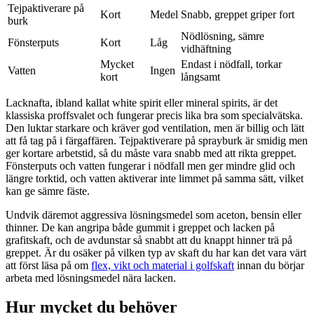
Tejpaktiverare på
Kort
Medel
Snabb, greppet griper fort
burk
Nödlösning, sämre
Fönsterputs
Kort
Låg
vidhäftning
Mycket
Endast i nödfall, torkar
Vatten
Ingen
kort
långsamt
Lacknafta, ibland kallat white spirit eller mineral spirits, är det
klassiska proffsvalet och fungerar precis lika bra som specialvätska.
Den luktar starkare och kräver god ventilation, men är billig och lätt
att få tag på i färgaffären. Tejpaktiverare på sprayburk är smidig men
ger kortare arbetstid, så du måste vara snabb med att rikta greppet.
Fönsterputs och vatten fungerar i nödfall men ger mindre glid och
längre torktid, och vatten aktiverar inte limmet på samma sätt, vilket
kan ge sämre fäste.
Undvik däremot aggressiva lösningsmedel som aceton, bensin eller
thinner. De kan angripa både gummit i greppet och lacken på
grafitskaft, och de avdunstar så snabbt att du knappt hinner trä på
greppet. Är du osäker på vilken typ av skaft du har kan det vara värt
att först läsa på om
flex, vikt och material i golfskaft
innan du börjar
arbeta med lösningsmedel nära lacken.
Hur mycket du behöver