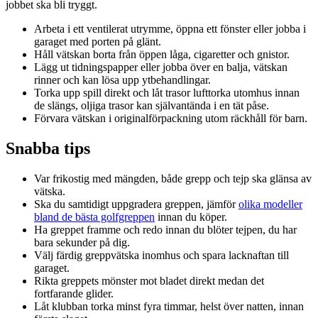
jobbet ska bli tryggt.
Arbeta i ett ventilerat utrymme, öppna ett fönster eller jobba i
garaget med porten på glänt.
Håll vätskan borta från öppen låga, cigaretter och gnistor.
Lägg ut tidningspapper eller jobba över en balja, vätskan
rinner och kan lösa upp ytbehandlingar.
Torka upp spill direkt och låt trasor lufttorka utomhus innan
de slängs, oljiga trasor kan självantända i en tät påse.
Förvara vätskan i originalförpackning utom räckhåll för barn.
Snabba tips
Var frikostig med mängden, både grepp och tejp ska glänsa av
vätska.
Ska du samtidigt uppgradera greppen, jämför
olika modeller
bland de bästa golfgreppen
innan du köper.
Ha greppet framme och redo innan du blöter tejpen, du har
bara sekunder på dig.
Välj färdig greppvätska inomhus och spara lacknaftan till
garaget.
Rikta greppets mönster mot bladet direkt medan det
fortfarande glider.
Låt klubban torka minst fyra timmar, helst över natten, innan