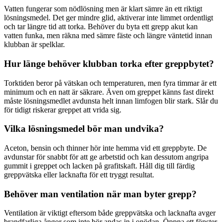
Vatten fungerar som nödlösning men är klart sämre än ett riktigt
lösningsmedel. Det ger mindre glid, aktiverar inte limmet ordentligt
och tar längre tid att torka. Behöver du byta ett grepp akut kan
vatten funka, men räkna med sämre fäste och längre väntetid innan
klubban är spelklar.
Hur länge behöver klubban torka efter greppbytet?
Torktiden beror på vätskan och temperaturen, men fyra timmar är ett
minimum och en natt är säkrare. Även om greppet känns fast direkt
måste lösningsmedlet avdunsta helt innan limfogen blir stark. Slår du
för tidigt riskerar greppet att vrida sig.
Vilka lösningsmedel bör man undvika?
Aceton, bensin och thinner hör inte hemma vid ett greppbyte. De
avdunstar för snabbt för att ge arbetstid och kan dessutom angripa
gummit i greppet och lacken på grafitskaft. Håll dig till färdig
greppvätska eller lacknafta för ett tryggt resultat.
Behöver man ventilation när man byter grepp?
Ventilation är viktigt eftersom både greppvätska och lacknafta avger
brandfarliga ångor som inte bör andas in i onödan. Öppna ett fönster