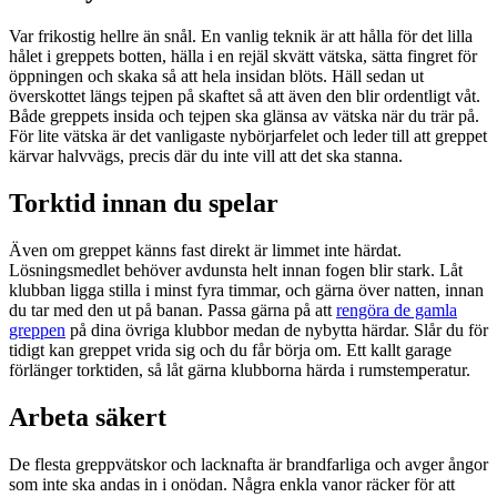
Var frikostig hellre än snål. En vanlig teknik är att hålla för det lilla
hålet i greppets botten, hälla i en rejäl skvätt vätska, sätta fingret för
öppningen och skaka så att hela insidan blöts. Häll sedan ut
överskottet längs tejpen på skaftet så att även den blir ordentligt våt.
Både greppets insida och tejpen ska glänsa av vätska när du trär på.
För lite vätska är det vanligaste nybörjarfelet och leder till att greppet
kärvar halvvägs, precis där du inte vill att det ska stanna.
Torktid innan du spelar
Även om greppet känns fast direkt är limmet inte härdat.
Lösningsmedlet behöver avdunsta helt innan fogen blir stark. Låt
klubban ligga stilla i minst fyra timmar, och gärna över natten, innan
du tar med den ut på banan. Passa gärna på att
rengöra de gamla
greppen
på dina övriga klubbor medan de nybytta härdar. Slår du för
tidigt kan greppet vrida sig och du får börja om. Ett kallt garage
förlänger torktiden, så låt gärna klubborna härda i rumstemperatur.
Arbeta säkert
De flesta greppvätskor och lacknafta är brandfarliga och avger ångor
som inte ska andas in i onödan. Några enkla vanor räcker för att