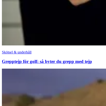
Skötsel & underhåll
Grepptejp för golf: så byter du grepp med tejp