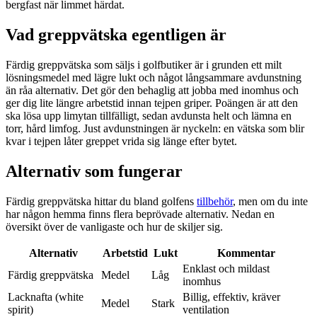
bergfast när limmet härdat.
Vad greppvätska egentligen är
Färdig greppvätska som säljs i golfbutiker är i grunden ett milt
lösningsmedel med lägre lukt och något långsammare avdunstning
än råa alternativ. Det gör den behaglig att jobba med inomhus och
ger dig lite längre arbetstid innan tejpen griper. Poängen är att den
ska lösa upp limytan tillfälligt, sedan avdunsta helt och lämna en
torr, hård limfog. Just avdunstningen är nyckeln: en vätska som blir
kvar i tejpen låter greppet vrida sig länge efter bytet.
Alternativ som fungerar
Färdig greppvätska hittar du bland golfens
tillbehör
, men om du inte
har någon hemma finns flera beprövade alternativ. Nedan en
översikt över de vanligaste och hur de skiljer sig.
Alternativ
Arbetstid
Lukt
Kommentar
Enklast och mildast
Färdig greppvätska
Medel
Låg
inomhus
Lacknafta (white
Billig, effektiv, kräver
Medel
Stark
spirit)
ventilation