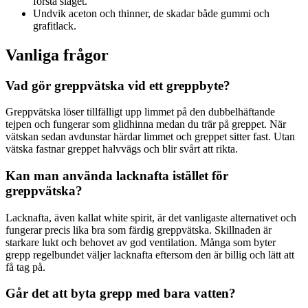
första slaget.
Undvik aceton och thinner, de skadar både gummi och
grafitlack.
Vanliga frågor
Vad gör greppvätska vid ett greppbyte?
Greppvätska löser tillfälligt upp limmet på den dubbelhäftande
tejpen och fungerar som glidhinna medan du trär på greppet. När
vätskan sedan avdunstar härdar limmet och greppet sitter fast. Utan
vätska fastnar greppet halvvägs och blir svårt att rikta.
Kan man använda lacknafta istället för
greppvätska?
Lacknafta, även kallat white spirit, är det vanligaste alternativet och
fungerar precis lika bra som färdig greppvätska. Skillnaden är
starkare lukt och behovet av god ventilation. Många som byter
grepp regelbundet väljer lacknafta eftersom den är billig och lätt att
få tag på.
Går det att byta grepp med bara vatten?