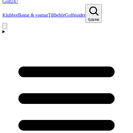
Golf
247
Klubbor
Bagar & vagnar
Tillbehör
Golfguider
Sök
⌘K