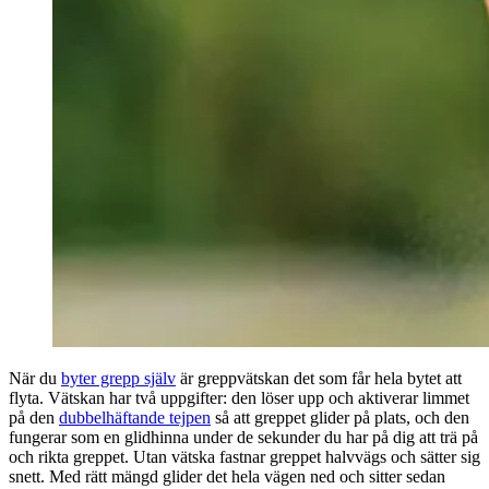
När du
byter grepp själv
är greppvätskan det som får hela bytet att
flyta. Vätskan har två uppgifter: den löser upp och aktiverar limmet
på den
dubbelhäftande tejpen
så att greppet glider på plats, och den
fungerar som en glidhinna under de sekunder du har på dig att trä på
och rikta greppet. Utan vätska fastnar greppet halvvägs och sätter sig
snett. Med rätt mängd glider det hela vägen ned och sitter sedan