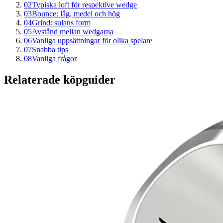
02
Typiska loft för respektive wedge
03
Bounce: låg, medel och hög
04
Grind: sulans form
05
Avstånd mellan wedgarna
06
Vanliga uppsättningar för olika spelare
07
Snabba tips
08
Vanliga frågor
Relaterade köpguider