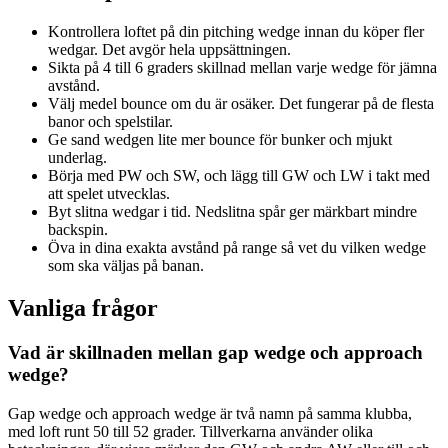
Kontrollera loftet på din pitching wedge innan du köper fler
wedgar. Det avgör hela uppsättningen.
Sikta på 4 till 6 graders skillnad mellan varje wedge för jämna
avstånd.
Välj medel bounce om du är osäker. Det fungerar på de flesta
banor och spelstilar.
Ge sand wedgen lite mer bounce för bunker och mjukt
underlag.
Börja med PW och SW, och lägg till GW och LW i takt med
att spelet utvecklas.
Byt slitna wedgar i tid. Nedslitna spår ger märkbart mindre
backspin.
Öva in dina exakta avstånd på range så vet du vilken wedge
som ska väljas på banan.
Vanliga frågor
Vad är skillnaden mellan gap wedge och approach
wedge?
Gap wedge och approach wedge är två namn på samma klubba,
med loft runt 50 till 52 grader. Tillverkarna använder olika