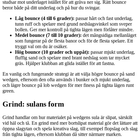
studsar mot underlaget istället för att gräva ner sig. Rätt bounce
beror både på ditt underlag och på hur du svingar.
Låg bounce (4 till 6 grader):
passar hårt och fast underlag,
tunn ruff och spelare med grund nedslagsvinkel som sveper
bollen. Ger mer kontroll på tighta lägen men förlåter mindre.
Medel bounce (7 till 10 grader):
det mångsidiga mellanläget
som fungerar på de flesta banor och för de flesta spelare. Ett
tryggt val om du är osäker.
Hög bounce (10 grader och uppåt):
passar mjukt underlag,
fluffig sand och spelare med brant nedslag som tar mycket
gräs. Hjälper klubban att glida istället för att fastna.
En vanlig och fungerande strategi är att välja högre bounce på sand
wedgen, eftersom den ofta används i bunker och mjukt underlag,
och lägre bounce på lob wedgen för mer finess på tighta lägen runt
green.
Grind: sulans form
Grind handlar om hur materialet på wedgens sula är slipat, särskilt
vid häl och tå. En grind med mer bortslipat material gör det lättare att
öppna slagytan och spela kreativa slag, till exempel flopslag och slag
från tighta lägen, eftersom klubban då sitter närmare marken.