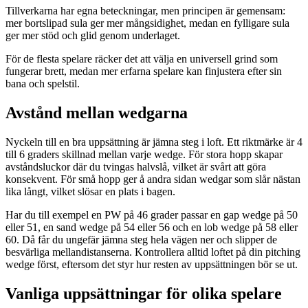
Tillverkarna har egna beteckningar, men principen är gemensam:
mer bortslipad sula ger mer mångsidighet, medan en fylligare sula
ger mer stöd och glid genom underlaget.
För de flesta spelare räcker det att välja en universell grind som
fungerar brett, medan mer erfarna spelare kan finjustera efter sin
bana och spelstil.
Avstånd mellan wedgarna
Nyckeln till en bra uppsättning är jämna steg i loft. Ett riktmärke är 4
till 6 graders skillnad mellan varje wedge. För stora hopp skapar
avståndsluckor där du tvingas halvslå, vilket är svårt att göra
konsekvent. För små hopp ger å andra sidan wedgar som slår nästan
lika långt, vilket slösar en plats i bagen.
Har du till exempel en PW på 46 grader passar en gap wedge på 50
eller 51, en sand wedge på 54 eller 56 och en lob wedge på 58 eller
60. Då får du ungefär jämna steg hela vägen ner och slipper de
besvärliga mellandistanserna. Kontrollera alltid loftet på din pitching
wedge först, eftersom det styr hur resten av uppsättningen bör se ut.
Vanliga uppsättningar för olika spelare