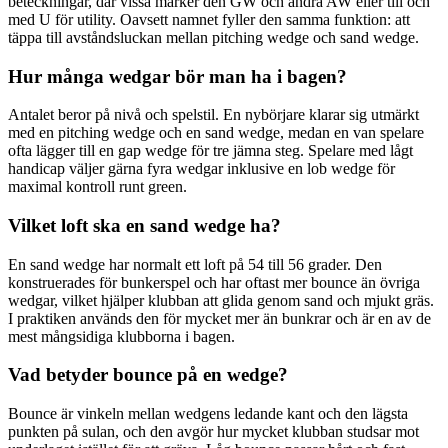
beteckningar, där vissa märker den GW och andra AW eller till och
med U för utility. Oavsett namnet fyller den samma funktion: att
täppa till avståndsluckan mellan pitching wedge och sand wedge.
Hur många wedgar bör man ha i bagen?
Antalet beror på nivå och spelstil. En nybörjare klarar sig utmärkt
med en pitching wedge och en sand wedge, medan en van spelare
ofta lägger till en gap wedge för tre jämna steg. Spelare med lågt
handicap väljer gärna fyra wedgar inklusive en lob wedge för
maximal kontroll runt green.
Vilket loft ska en sand wedge ha?
En sand wedge har normalt ett loft på 54 till 56 grader. Den
konstruerades för bunkerspel och har oftast mer bounce än övriga
wedgar, vilket hjälper klubban att glida genom sand och mjukt gräs.
I praktiken används den för mycket mer än bunkrar och är en av de
mest mångsidiga klubborna i bagen.
Vad betyder bounce på en wedge?
Bounce är vinkeln mellan wedgens ledande kant och den lägsta
punkten på sulan, och den avgör hur mycket klubban studsar mot