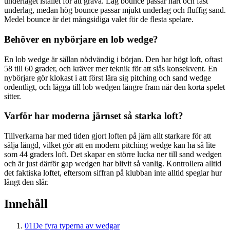
underlaget istället för att gräva. Låg bounce passar hårt och fast
underlag, medan hög bounce passar mjukt underlag och fluffig sand.
Medel bounce är det mångsidiga valet för de flesta spelare.
Behöver en nybörjare en lob wedge?
En lob wedge är sällan nödvändig i början. Den har högt loft, oftast
58 till 60 grader, och kräver mer teknik för att slås konsekvent. En
nybörjare gör klokast i att först lära sig pitching och sand wedge
ordentligt, och lägga till lob wedgen längre fram när den korta spelet
sitter.
Varför har moderna järnset så starka loft?
Tillverkarna har med tiden gjort loften på järn allt starkare för att
sälja längd, vilket gör att en modern pitching wedge kan ha så lite
som 44 graders loft. Det skapar en större lucka ner till sand wedgen
och är just därför gap wedgen har blivit så vanlig. Kontrollera alltid
det faktiska loftet, eftersom siffran på klubban inte alltid speglar hur
långt den slår.
Innehåll
01
De fyra typerna av wedgar