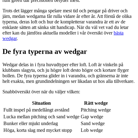
runt green där precisionen betyder mest.
Trots det lägger många spelare mest tid och pengar på driver och
järn, medan wedgarna får rulla vidare år efter år. Att förstå de olika
typerna, deras loft och hur de kompletterar varandra är ett av de
enklaste sätten att sänka sitt handicap. När du väl vet vad du letar
efter kan du jämföra aktuella modeller i vår översikt över
bästa
wedgar
.
De fyra typerna av wedgar
Wedgar delas in i fyra huvudtyper efter loft. Loft är vinkeln på
klubbans slagyta, och ju högre loft desto högre och kortare flyger
bollen. De fyra typerna glider in i varandra, och gränserna är inte
helt exakta, men grundindelningen ser likadan ut hos alla tillverkare.
Snabböversikt över när du väljer vilken:
Situation
Rätt wedge
Fullt inspel på medellångt avstånd
Pitching wedge
Lucka mellan pitching och sand wedge
Gap wedge
Bunker eller mjukt underlag
Sand wedge
Höga, korta slag med mycket stopp
Lob wedge