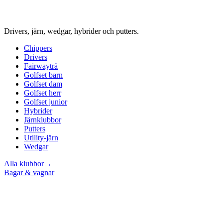
Drivers, järn, wedgar, hybrider och putters.
Chippers
Drivers
Fairwayträ
Golfset barn
Golfset dam
Golfset herr
Golfset junior
Hybrider
Järnklubbor
Putters
Utility-järn
Wedgar
Alla klubbor
→
Bagar & vagnar