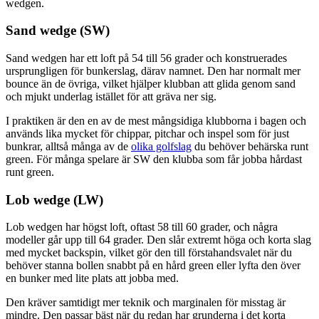
wedgen.
Sand wedge (SW)
Sand wedgen har ett loft på 54 till 56 grader och konstruerades
ursprungligen för bunkerslag, därav namnet. Den har normalt mer
bounce än de övriga, vilket hjälper klubban att glida genom sand
och mjukt underlag istället för att gräva ner sig.
I praktiken är den en av de mest mångsidiga klubborna i bagen och
används lika mycket för chippar, pitchar och inspel som för just
bunkrar, alltså många av de
olika golfslag
du behöver behärska runt
green. För många spelare är SW den klubba som får jobba hårdast
runt green.
Lob wedge (LW)
Lob wedgen har högst loft, oftast 58 till 60 grader, och några
modeller går upp till 64 grader. Den slår extremt höga och korta slag
med mycket backspin, vilket gör den till förstahandsvalet när du
behöver stanna bollen snabbt på en hård green eller lyfta den över
en bunker med lite plats att jobba med.
Den kräver samtidigt mer teknik och marginalen för misstag är
mindre. Den passar bäst när du redan har grunderna i det korta