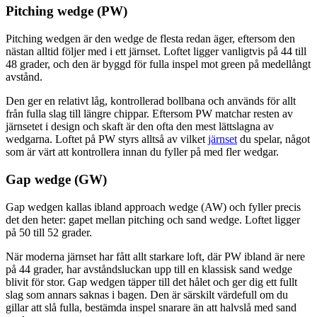
Pitching wedge (PW)
Pitching wedgen är den wedge de flesta redan äger, eftersom den
nästan alltid följer med i ett järnset. Loftet ligger vanligtvis på 44 till
48 grader, och den är byggd för fulla inspel mot green på medellångt
avstånd.
Den ger en relativt låg, kontrollerad bollbana och används för allt
från fulla slag till längre chippar. Eftersom PW matchar resten av
järnsetet i design och skaft är den ofta den mest lättslagna av
wedgarna. Loftet på PW styrs alltså av vilket
järnset
du spelar, något
som är värt att kontrollera innan du fyller på med fler wedgar.
Gap wedge (GW)
Gap wedgen kallas ibland approach wedge (AW) och fyller precis
det den heter: gapet mellan pitching och sand wedge. Loftet ligger
på 50 till 52 grader.
När moderna järnset har fått allt starkare loft, där PW ibland är nere
på 44 grader, har avståndsluckan upp till en klassisk sand wedge
blivit för stor. Gap wedgen täpper till det hålet och ger dig ett fullt
slag som annars saknas i bagen. Den är särskilt värdefull om du
gillar att slå fulla, bestämda inspel snarare än att halvslå med sand