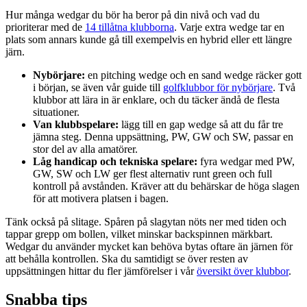
Hur många wedgar du bör ha beror på din nivå och vad du
prioriterar med de
14 tillåtna klubborna
. Varje extra wedge tar en
plats som annars kunde gå till exempelvis en hybrid eller ett längre
järn.
Nybörjare:
en pitching wedge och en sand wedge räcker gott
i början, se även vår guide till
golfklubbor för nybörjare
. Två
klubbor att lära in är enklare, och du täcker ändå de flesta
situationer.
Van klubbspelare:
lägg till en gap wedge så att du får tre
jämna steg. Denna uppsättning, PW, GW och SW, passar en
stor del av alla amatörer.
Låg handicap och tekniska spelare:
fyra wedgar med PW,
GW, SW och LW ger flest alternativ runt green och full
kontroll på avstånden. Kräver att du behärskar de höga slagen
för att motivera platsen i bagen.
Tänk också på slitage. Spåren på slagytan nöts ner med tiden och
tappar grepp om bollen, vilket minskar backspinnen märkbart.
Wedgar du använder mycket kan behöva bytas oftare än järnen för
att behålla kontrollen. Ska du samtidigt se över resten av
uppsättningen hittar du fler jämförelser i vår
översikt över klubbor
.
Snabba tips