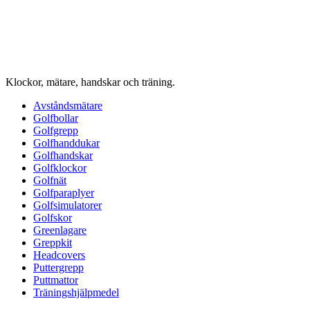
Klockor, mätare, handskar och träning.
Avståndsmätare
Golfbollar
Golfgrepp
Golfhanddukar
Golfhandskar
Golfklockor
Golfnät
Golfparaplyer
Golfsimulatorer
Golfskor
Greenlagare
Greppkit
Headcovers
Puttergrepp
Puttmattor
Träningshjälpmedel