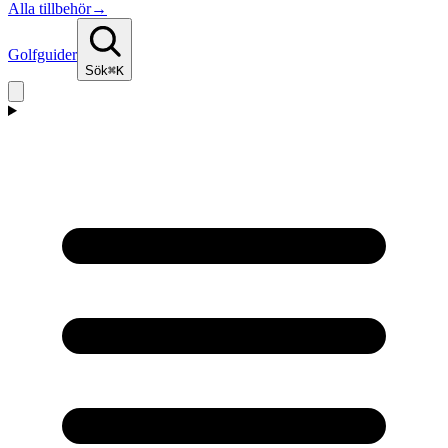
Alla tillbehör
→
Golfguider
Sök
⌘K