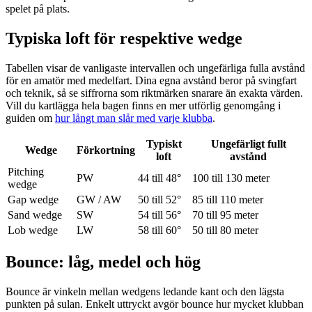
spelet på plats.
Typiska loft för respektive wedge
Tabellen visar de vanligaste intervallen och ungefärliga fulla avstånd
för en amatör med medelfart. Dina egna avstånd beror på svingfart
och teknik, så se siffrorna som riktmärken snarare än exakta värden.
Vill du kartlägga hela bagen finns en mer utförlig genomgång i
guiden om
hur långt man slår med varje klubba
.
Typiskt
Ungefärligt fullt
Wedge
Förkortning
loft
avstånd
Pitching
PW
44 till 48°
100 till 130 meter
wedge
Gap wedge
GW / AW
50 till 52°
85 till 110 meter
Sand wedge
SW
54 till 56°
70 till 95 meter
Lob wedge
LW
58 till 60°
50 till 80 meter
Bounce: låg, medel och hög
Bounce är vinkeln mellan wedgens ledande kant och den lägsta
punkten på sulan. Enkelt uttryckt avgör bounce hur mycket klubban