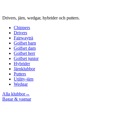
Drivers, järn, wedgar, hybrider och putters.
Chippers
Drivers
Fairwayträ
Golfset barn
Golfset dam
Golfset herr
Golfset junior
Hybrider
Järnklubbor
Putters
Utility-järn
Wedgar
Alla klubbor
→
Bagar & vagnar