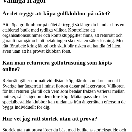
Vanliga frågor
Är det tryggt att köpa golfklubbor på nätet?
Att köpa golfklubbor på nätet är tryggt så länge du handlar hos en
etablerad butik med tydliga villkor. Kontrollera att
organisationsnummer och kontaktuppgifter finns, att returrätt och
garanti framgår och att betalningen sker via en säker lösning. Med
rätt förarbete kring längd och skaft blir risken att handla fel liten,
även utan att ha provat klubban först.
Kan man returnera golfutrustning som köpts
online?
Returrätt gäller normalt vid distansköp, där du som konsument i
Sverige har ångerrätt i minst fjorton dagar på lagervaror. Villkoren
för hur returen går till och vem som betalar frakten varierar mellan
butiker, så läs igenom dem före köp. Måttanpassade eller
specialbeställda klubbor kan undantas från ångerrätten eftersom de
byggs individuellt för dig.
Hur vet jag rätt storlek utan att prova?
Storlek utan att prova löser du bäst med butikens storleksguide och