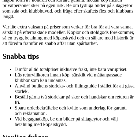
privatpersoner sker på egen risk. Be om tydliga bilder på slitageytor
som sula och klubbhuvud, och fråga efter skaftets flex och klubbans
längd.
Var lite extra vaksam på priser som verkar för bra för att vara sanna,
särskilt på eftertraktade modeller. Kopior och stöldgods förekommer,
så en trygg betalning med köparskydd och en säljare med historik är
att föredra framför en snabb affär utan spårbarhet.
Snabba tips
Jämför alltid totalpriset inklusive frakt, inte bara varupriset.
Läs returvillkoren innan köp, särskilt vid måttanpassade
klubbor som kan undantas.
Använd butikens storleks- och fittingguide i stället för att gissa
storlek.
Beställ gärna två storlekar på skor och handskar om returen är
fri.
Spara orderbekräftelse och kvitto som underlag för garanti
och reklamation.
Vid begagnatköp, be om bilder på slitageytor och välj
betalning med köparskydd.