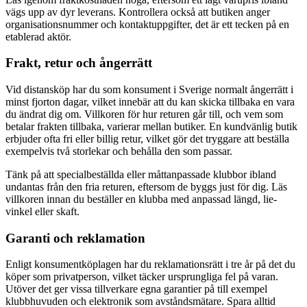
vägs upp av dyr leverans. Kontrollera också att butiken anger
organisationsnummer och kontaktuppgifter, det är ett tecken på en
etablerad aktör.
Frakt, retur och ångerrätt
Vid distansköp har du som konsument i Sverige normalt ångerrätt i
minst fjorton dagar, vilket innebär att du kan skicka tillbaka en vara
du ändrat dig om. Villkoren för hur returen går till, och vem som
betalar frakten tillbaka, varierar mellan butiker. En kundvänlig butik
erbjuder ofta fri eller billig retur, vilket gör det tryggare att beställa
exempelvis två storlekar och behålla den som passar.
Tänk på att specialbeställda eller måttanpassade klubbor ibland
undantas från den fria returen, eftersom de byggs just för dig. Läs
villkoren innan du beställer en klubba med anpassad längd, lie-
vinkel eller skaft.
Garanti och reklamation
Enligt konsumentköplagen har du reklamationsrätt i tre år på det du
köper som privatperson, vilket täcker ursprungliga fel på varan.
Utöver det ger vissa tillverkare egna garantier på till exempel
klubbhuvuden och elektronik som avståndsmätare. Spara alltid