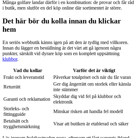
Många golfare landar därför i en kombination: de provar och får råd
i butik, men slutför en del köp online där sortimentet är större.
Det här bör du kolla innan du klickar
hem
En seriös webbutik känns igen på att den är tydlig med villkoren.
Innan du lägger en beställning är det värt att gå igenom några
punkter, särskilt vid dyrare köp som en komplett uppsättning
klubbor
.
Vad du kollar
Varför det är viktigt
Frakt och leveranstid
Påverkar totalpriset och när du får varan
Ger dig ångerrätt om storlek eller känsla
Returrätt
inte stämmer
Skyddar dig vid fel på klubbor och
Garanti och reklamation
elektronik
Storleks- och
Minskar risken att handla fel modell
fittingguide
Betalsätt och
Visar att butiken är etablerad och säker
trygghetsmärkning
Läs igenom fraktkostnaden noga, eftersom ett lågt varupris ibland