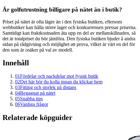
Är golfutrustning billigare på nätet än i butik?
Priset på nätet är ofta lägre än i den fysiska butiken, eftersom
webbutiker kan hålla större lager och konkurrensen pressar priserna.
Samtidigt kan fraktkostnaden äta upp en del av mellanskillnaden, så
det är totalpriset du bör jämföra. Den fysiska butiken bjuder å andra
sidan på rådgivning och möjlighet att prova, vilket är värt en del för
den som är osäker på val av modell.
Innehåll
01
Fördelar och nackdelar mot fysisk butik
02
Det här bör du kolla innan du klickar hem
03
Fitting och storlek på distans
04
Begagnat på nätet
05
Snabba tips
06
Vanliga frågor
Relaterade köpguider