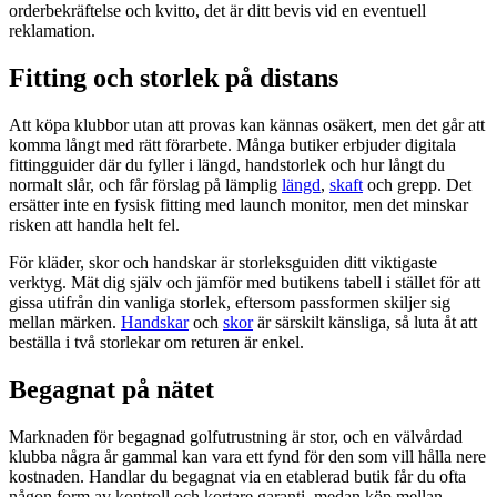
orderbekräftelse och kvitto, det är ditt bevis vid en eventuell
reklamation.
Fitting och storlek på distans
Att köpa klubbor utan att provas kan kännas osäkert, men det går att
komma långt med rätt förarbete. Många butiker erbjuder digitala
fittingguider där du fyller i längd, handstorlek och hur långt du
normalt slår, och får förslag på lämplig
längd
,
skaft
och grepp. Det
ersätter inte en fysisk fitting med launch monitor, men det minskar
risken att handla helt fel.
För kläder, skor och handskar är storleksguiden ditt viktigaste
verktyg. Mät dig själv och jämför med butikens tabell i stället för att
gissa utifrån din vanliga storlek, eftersom passformen skiljer sig
mellan märken.
Handskar
och
skor
är särskilt känsliga, så luta åt att
beställa i två storlekar om returen är enkel.
Begagnat på nätet
Marknaden för begagnad golfutrustning är stor, och en välvårdad
klubba några år gammal kan vara ett fynd för den som vill hålla nere
kostnaden. Handlar du begagnat via en etablerad butik får du ofta
någon form av kontroll och kortare garanti, medan köp mellan