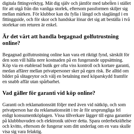
digitala fittingverktyg. Mät dig själv och jämför med tabellen i stället
för att utgå från din vanliga storlek, eftersom passformen skiljer sig
mellan märken. För klubbor kan du fylla i längd och slaglängd i en
fittingguide, och för skor och handskar lönar det sig att beställa i två
storlekar om returen är enkel.
Är det värt att handla begagnad golfutrustning
online?
Begagnad golfutrustning online kan vara ett riktigt fynd, särskilt för
den som vill hålla nere kostnaden på en fungerande uppsättning.
Köp via en etablerad butik ger ofta viss kontroll och kortare garanti,
medan affärer mellan privatpersoner sker på egen risk. Be alltid om
bilder på slitageytor och välj en betalning med köparskydd framför
en snabb affär utan spårbarhet.
Vad gäller för garanti vid köp online?
Garanti och reklamationsrätt följer med även vid nätköp, och som
privatperson har du reklamationsrätt i tre år för ursprungliga fel
enligt konsumentköplagen. Vissa tillverkare lägger till egna garantier
på klubbhuvuden och elektronik utöver detta. Spara orderbekräftelse
och kvitto, eftersom de fungerar som ditt underlag om en vara skulle
visa sig vara felaktig.