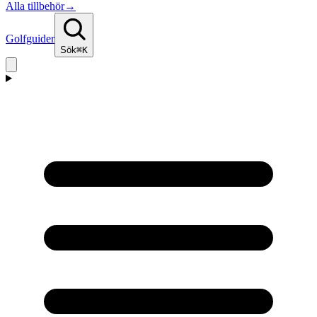
Alla tillbehör
→
Golfguider
Sök
⌘K