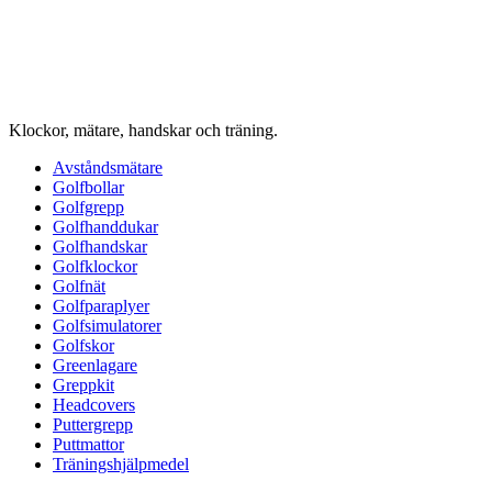
Klockor, mätare, handskar och träning.
Avståndsmätare
Golfbollar
Golfgrepp
Golfhanddukar
Golfhandskar
Golfklockor
Golfnät
Golfparaplyer
Golfsimulatorer
Golfskor
Greenlagare
Greppkit
Headcovers
Puttergrepp
Puttmattor
Träningshjälpmedel