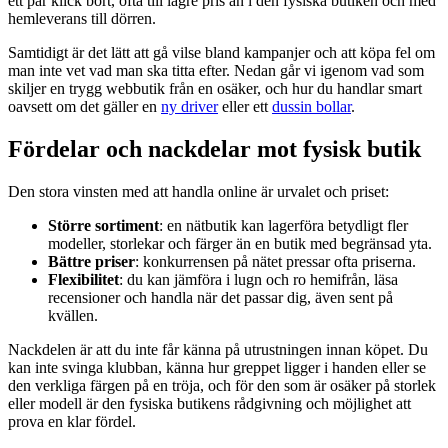
ett par klick bort, ofta till lägre pris än i den fysiska butiken och med
hemleverans till dörren.
Samtidigt är det lätt att gå vilse bland kampanjer och att köpa fel om
man inte vet vad man ska titta efter. Nedan går vi igenom vad som
skiljer en trygg webbutik från en osäker, och hur du handlar smart
oavsett om det gäller en
ny driver
eller ett
dussin bollar
.
Fördelar och nackdelar mot fysisk butik
Den stora vinsten med att handla online är urvalet och priset:
Större sortiment
: en nätbutik kan lagerföra betydligt fler
modeller, storlekar och färger än en butik med begränsad yta.
Bättre priser
: konkurrensen på nätet pressar ofta priserna.
Flexibilitet
: du kan jämföra i lugn och ro hemifrån, läsa
recensioner och handla när det passar dig, även sent på
kvällen.
Nackdelen är att du inte får känna på utrustningen innan köpet. Du
kan inte svinga klubban, känna hur greppet ligger i handen eller se
den verkliga färgen på en tröja, och för den som är osäker på storlek
eller modell är den fysiska butikens rådgivning och möjlighet att
prova en klar fördel.