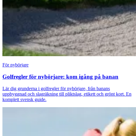
För nybörjare
Golfregler för nybörjare: kom igång på banan
Lär dig grunderna i golfregler för nybörjare, från banans
uppbyggnad och slagräkning till pliktslag, etikett och grönt kort. En
komplett svensk guide.