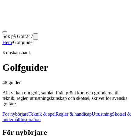
Sök på Golf247
Hem
/
Golfguider
Kunskapsbank
Golfguider
48 guider
Allt vi kan om golf, samlat. Från grönt kort och grunderna till
teknik, regler, utrustningskunskap och skötsel, skrivet för svenska
golfare.
För nybörjare
Teknik & spel
Regler & handicap
Utrustning
Skötsel &
underhåll
Inspiration
För nybörjare