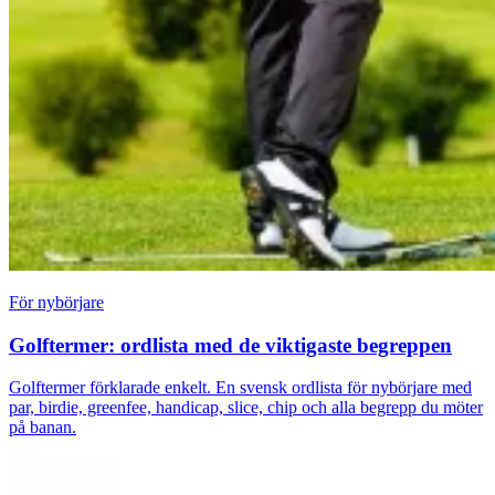
För nybörjare
Golftermer: ordlista med de viktigaste begreppen
Golftermer förklarade enkelt. En svensk ordlista för nybörjare med
par, birdie, greenfee, handicap, slice, chip och alla begrepp du möter
på banan.