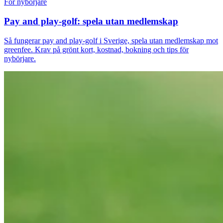
För nybörjare
Pay and play-golf: spela utan medlemskap
Så fungerar pay and play-golf i Sverige, spela utan medlemskap mot
greenfee. Krav på grönt kort, kostnad, bokning och tips för
nybörjare.