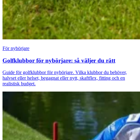
För nybörjare
Golfklubbor för nybörjare: så väljer du rätt
Guide för golfklubbor för nybörjare. Vilka klubbor du behöver,
halvset eller helset, begagnat eller nytt, skaftflex, fitting och en
realistisk budget.