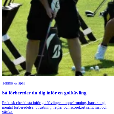
Teknik & spel
Så förbereder du dig inför en golftävling
Praktisk checklista inför golftävlingen: uppvärmning, banstrategi,
mental förberedelse, utrustning, regler och scorekort samt mat och
vätska.