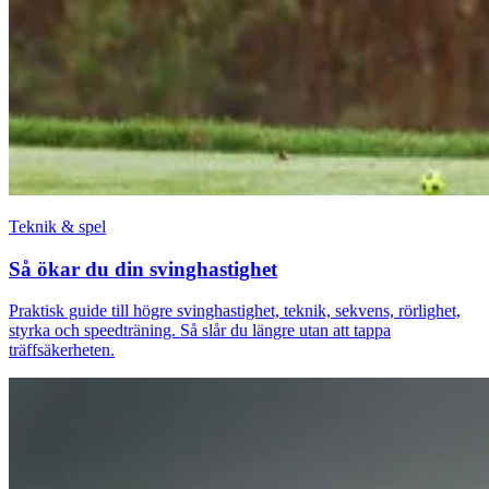
Teknik & spel
Så ökar du din svinghastighet
Praktisk guide till högre svinghastighet, teknik, sekvens, rörlighet,
styrka och speedträning. Så slår du längre utan att tappa
träffsäkerheten.