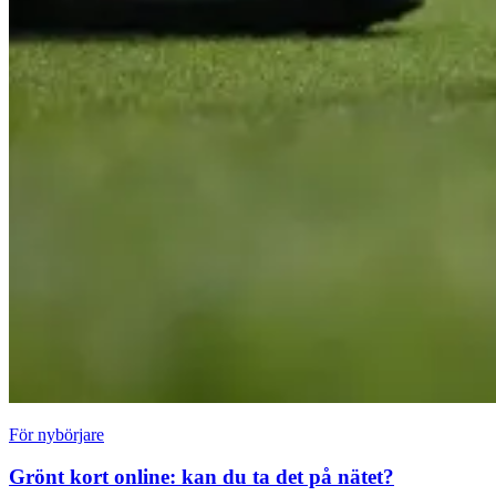
För nybörjare
Grönt kort online: kan du ta det på nätet?