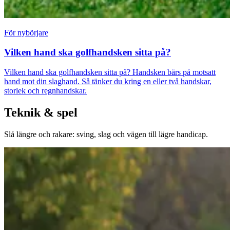
För nybörjare
Vilken hand ska golfhandsken sitta på?
Vilken hand ska golfhandsken sitta på? Handsken bärs på motsatt
hand mot din slaghand. Så tänker du kring en eller två handskar,
storlek och regnhandskar.
Teknik & spel
Slå längre och rakare: sving, slag och vägen till lägre handicap.