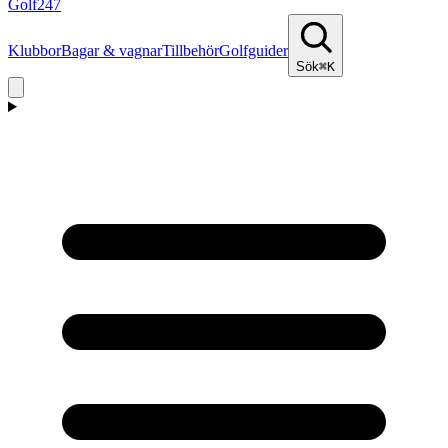
Golf
247
Klubbor
Bagar & vagnar
Tillbehör
Golfguider
Sök
⌘K