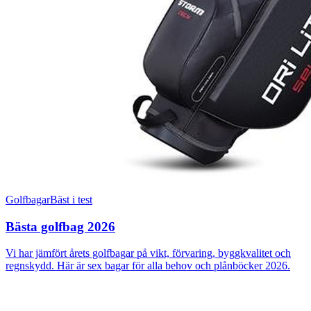
Golfbagar
Bäst i test
Bästa golfbag 2026
Vi har jämfört årets golfbagar på vikt, förvaring, byggkvalitet och
regnskydd. Här är sex bagar för alla behov och plånböcker 2026.