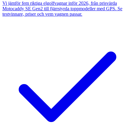
Vi jämför fem riktiga elgolfvagnar inför 2026, från prisvärda
Motocaddy SE Gen2 till fjärrstyrda toppmodeller med GPS. Se
testvinnare, priser och vem vagnen passar.