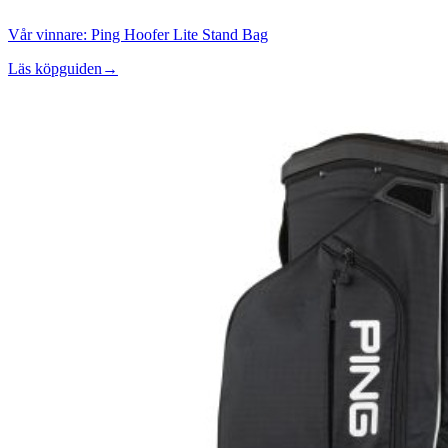
Vår vinnare:
Ping Hoofer Lite Stand Bag
Läs köpguiden
→