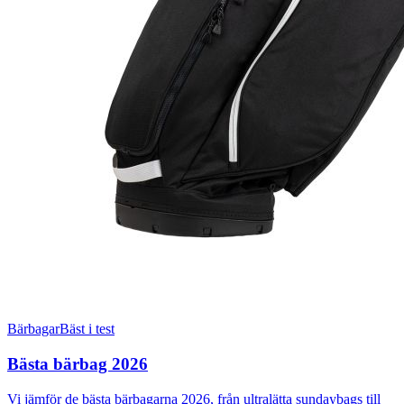
Bärbagar
Bäst i test
Bästa bärbag 2026
Vi jämför de bästa bärbagarna 2026, från ultralätta sundaybags till