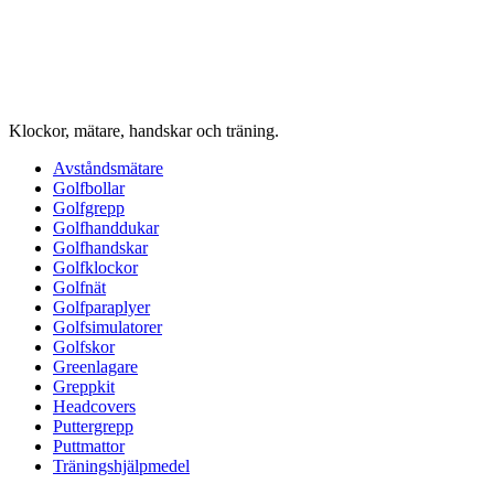
Klockor, mätare, handskar och träning.
Avståndsmätare
Golfbollar
Golfgrepp
Golfhanddukar
Golfhandskar
Golfklockor
Golfnät
Golfparaplyer
Golfsimulatorer
Golfskor
Greenlagare
Greppkit
Headcovers
Puttergrepp
Puttmattor
Träningshjälpmedel