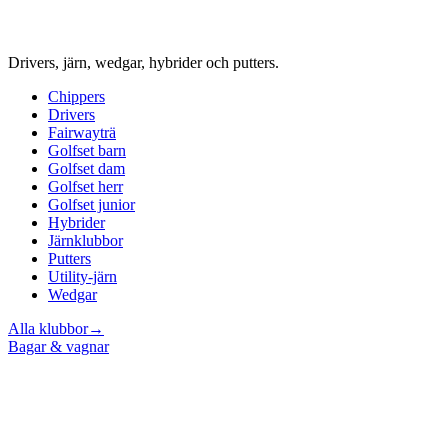
Drivers, järn, wedgar, hybrider och putters.
Chippers
Drivers
Fairwayträ
Golfset barn
Golfset dam
Golfset herr
Golfset junior
Hybrider
Järnklubbor
Putters
Utility-järn
Wedgar
Alla klubbor
→
Bagar & vagnar