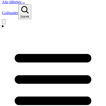
Alla tillbehör
→
Golfguider
Sök
⌘K