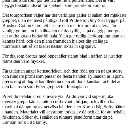
plan framsida som gör det lätt att rikta putterbladet. Det är vårt
trygga förstahandsval för spelaren som prioriterar kontroll.
Det tourproffsen väljer när det verkligen gäller är sällan det mjukaste
greppet, utan det mest pålitliga. Golf Pride Pro Only Star bygger på
Brushed Cotton Cord, ett fastare och mer texturerat material än
vanligt gummi, och skillnaden märks tydligast på daggiga morgnar
när andra grepp börjar bli hala. Ytan ger tydlig återkoppling utan att
kännas hård, och den plana framsidan hjälper dig att lägga
tummarna rätt så att bladet nästan riktar in sig självt.
För dig som brottas med öppet eller stängt blad i träffen är just den
framsidan värd mycket.
Färgstjärnan anger kärnstorleken, och den röda ger en något större
och rundare profil som passar de flesta händer. Fyllnaden är lagom,
precis nog att lugna handlederna utan att döda känslan, och det är
den balansen som lyfter greppet till förstaplatsen.
Priset du betalar är en strävare yta. Är du van vid supermjuka
oversizegrepp känns cotton cord ovant i början, och vill du ha
maximal dämpning av nervösa händer sitter Karma Big Softy bättre
i handen. Materialet vill dessutom torkas av då och då för att behålla
friktionen. Söker du i stället en tunnare pistolform tittar du på
Lamkin Sink Fit Skinny.