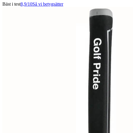
Bäst i test
8,9
/10
Så vi betygsätter