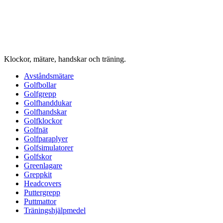
Klockor, mätare, handskar och träning.
Avståndsmätare
Golfbollar
Golfgrepp
Golfhanddukar
Golfhandskar
Golfklockor
Golfnät
Golfparaplyer
Golfsimulatorer
Golfskor
Greenlagare
Greppkit
Headcovers
Puttergrepp
Puttmattor
Träningshjälpmedel