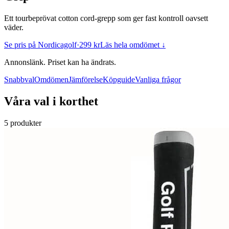
Ett tourbeprövat cotton cord-grepp som ger fast kontroll oavsett
väder.
Se pris på Nordicagolf
·
299 kr
Läs hela omdömet ↓
Annonslänk. Priset kan ha ändrats.
Snabbval
Omdömen
Jämförelse
Köpguide
Vanliga frågor
Våra val i korthet
5 produkter