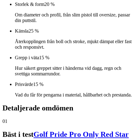
Storlek & form
20 %
Om diameter och profil, från slim pistol till oversize, passar
din puttstil.
Känsla
25 %
Återkopplingen från boll och stroke, mjukt dämpat eller fast
och responsivt.
Grepp i väta
15 %
Hur säkert greppet sitter i händerna vid dagg, regn och
svettiga sommarrundor.
Prisvärde
15 %
Vad du får för pengarna i material, hållbarhet och prestanda.
Detaljerade omdömen
01
Bäst i test
Golf Pride Pro Only Red Star