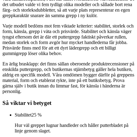
det utbudet valde vi fem tydligt olika modeller och sållade bort rena
färg- och storleksdubbletter, så att varje plats representerar en egen
greppkaraktär snarare än samma grepp i ny kulör.
Varje modell bedöms mot fem viktade kriterier: stabilitet, storlek och
form, känsla, grepp i väta och prisvärde. Stabilitet och känsla väger
tyngst eftersom det är där ett puttergrepp faktiskt påverkar rullen,
medan storlek och form avgör hur mycket handlederna får jobba.
Prisvärde finns med för att ett dyrt lädergrepp och ett billigt
gummigrepp löser olika behov.
En ärlig brasklapp: det finns sällan oberoende produktrecensioner på
enskilda puttergrepp, och butikernas stjärnbetyg gäller hela butiken,
aldrig en specifik modell. Våra omdömen bygger därför på greppens
material, form och etablerat rykte, inte på ett butiksbetyg. Prova
gärna själv i butik innan du limmar fast, för känsla i händerna är
personlig.
Så viktar vi betyget
Stabilitet
25 %
Hur väl greppet lugnar handleder och håller putterbladet på
linje genom slaget.