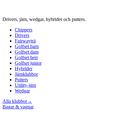
Drivers, järn, wedgar, hybrider och putters.
Chippers
Drivers
Fairwayträ
Golfset barn
Golfset dam
Golfset herr
Golfset junior
Hybrider
Järnklubbor
Putters
Utility-järn
Wedgar
Alla klubbor
→
Bagar & vagnar