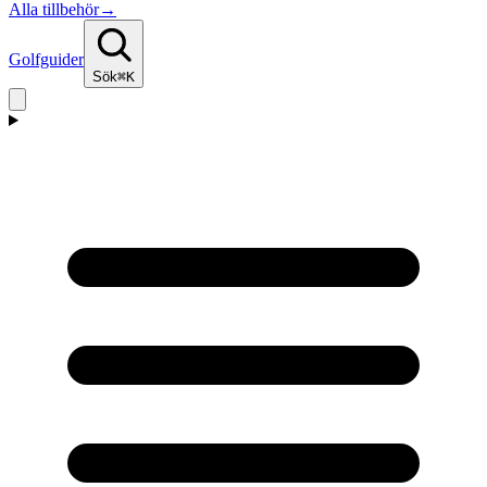
Alla tillbehör
→
Golfguider
Sök
⌘K