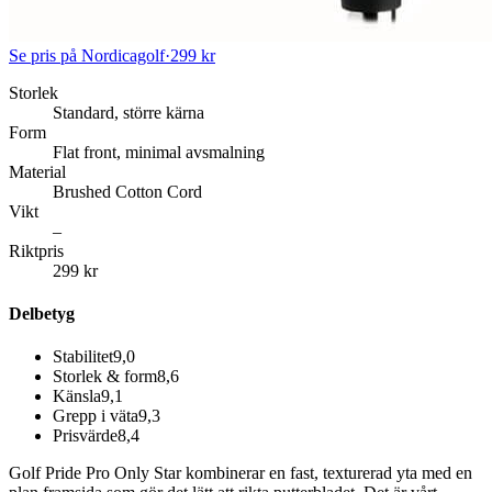
Se pris på Nordicagolf
·
299 kr
Storlek
Standard, större kärna
Form
Flat front, minimal avsmalning
Material
Brushed Cotton Cord
Vikt
–
Riktpris
299 kr
Delbetyg
Stabilitet
9,0
Storlek & form
8,6
Känsla
9,1
Grepp i väta
9,3
Prisvärde
8,4
Golf Pride Pro Only Star kombinerar en fast, texturerad yta med en