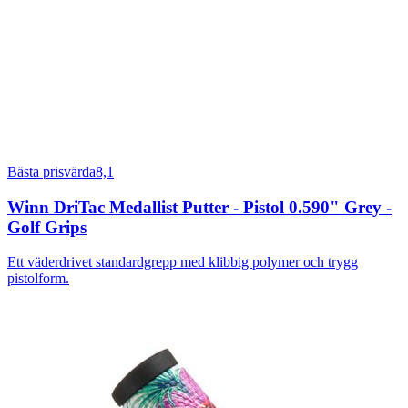
Bästa prisvärda
8,1
Winn DriTac Medallist Putter - Pistol 0.590" Grey -
Golf Grips
Ett väderdrivet standardgrepp med klibbig polymer och trygg
pistolform.