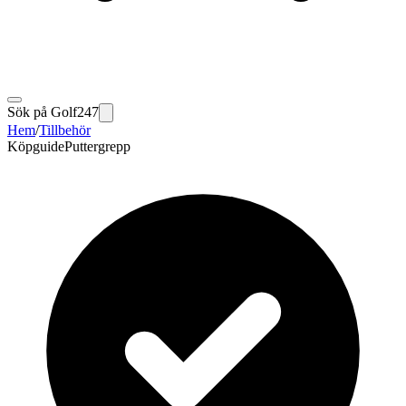
Sök på Golf247
Hem
/
Tillbehör
Köpguide
Puttergrepp