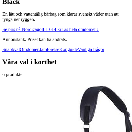
Black
En lätt och vattentålig bärbag som klarar svenskt väder utan att
tynga ner ryggen.
Se pris på Nordicagolf
·
1 614 kr
Läs hela omdömet ↓
Annonslänk. Priset kan ha ändrats.
Snabbval
Omdömen
Jämförelse
Köpguide
Vanliga frågor
Våra val i korthet
6 produkter