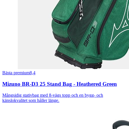
Bästa premium
8,4
Mizuno BR-D3 25 Stand Bag - Heathered Green
Mångsidig stativbag med 8-vägs topp och en bygg- och
känslokvalitet som håller länge.