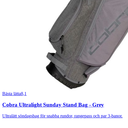
Bästa lätta
8,1
Cobra Ultralight Sunday Stand Bag - Grey
Ultralätt söndagsbag för snabba rundor, rangepass och par 3-banor.