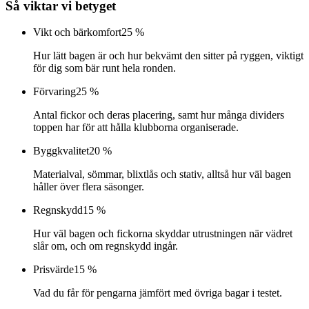
Så viktar vi betyget
Vikt och bärkomfort
25 %
Hur lätt bagen är och hur bekvämt den sitter på ryggen, viktigt
för dig som bär runt hela ronden.
Förvaring
25 %
Antal fickor och deras placering, samt hur många dividers
toppen har för att hålla klubborna organiserade.
Byggkvalitet
20 %
Materialval, sömmar, blixtlås och stativ, alltså hur väl bagen
håller över flera säsonger.
Regnskydd
15 %
Hur väl bagen och fickorna skyddar utrustningen när vädret
slår om, och om regnskydd ingår.
Prisvärde
15 %
Vad du får för pengarna jämfört med övriga bagar i testet.