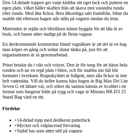
Den 14-delade toppen ger varje klubba sitt eget fack och puttern en
egen plats, vilket håller skaften från att skava mot varandra runda
efter runda. Med åtta fickor, flera åtkomliga rakt framifrån, hittar du
snabbt rätt eftersom bagen står stilla på vagnen medan du letar.
Materialen är rejäla och blixtlåsen känns byggda för att tåla år av
bruk, och basen sitter stadigt på de flesta vagnar.
En återkommande kommentar bland vagnåkare är att det är en bag
man köper en gång och sedan slutar tänka på, just för att
organisationen är så genomarbetad.
Priset betalar du i vikt och volym. Den är för tung för att bäras hela
ronden och tar en rejäl plats i bilen, och för snabba nio hål blir
formatet i överkant. Regnskyddet är fullgott, men alla fickor är inte
helt vattentäta. Vill du hellre kunna bära bagen är Big Max Dri Lite
Seven G ett lättare val, och söker du samma känsla av kvalitet i ett
format som fungerar både på rygg och vagn är Mizuno BR-D3 25
Stand Bag värd en titt.
Fördelar
+
14-delad topp med dedikerat putterfack
+
Mycket och välplacerad förvaring
+
Stabil bas som sitter still på vagnen