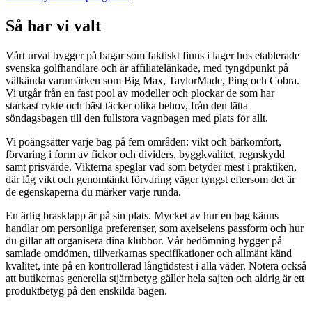
Så har vi valt
Vårt urval bygger på bagar som faktiskt finns i lager hos etablerade
svenska golfhandlare och är affiliatelänkade, med tyngdpunkt på
välkända varumärken som Big Max, TaylorMade, Ping och Cobra.
Vi utgår från en fast pool av modeller och plockar de som har
starkast rykte och bäst täcker olika behov, från den lätta
söndagsbagen till den fullstora vagnbagen med plats för allt.
Vi poängsätter varje bag på fem områden: vikt och bärkomfort,
förvaring i form av fickor och dividers, byggkvalitet, regnskydd
samt prisvärde. Vikterna speglar vad som betyder mest i praktiken,
där låg vikt och genomtänkt förvaring väger tyngst eftersom det är
de egenskaperna du märker varje runda.
En ärlig brasklapp är på sin plats. Mycket av hur en bag känns
handlar om personliga preferenser, som axelselens passform och hur
du gillar att organisera dina klubbor. Vår bedömning bygger på
samlade omdömen, tillverkarnas specifikationer och allmänt känd
kvalitet, inte på en kontrollerad långtidstest i alla väder. Notera också
att butikernas generella stjärnbetyg gäller hela sajten och aldrig är ett
produktbetyg på den enskilda bagen.