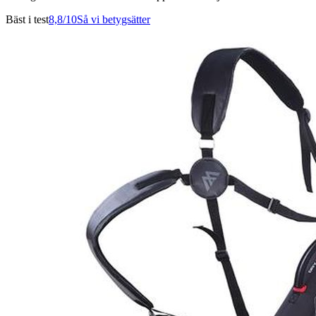
Bäst i test
8,8
/10
Så vi betygsätter