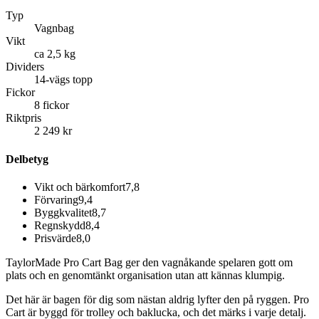
Typ
Vagnbag
Vikt
ca 2,5 kg
Dividers
14-vägs topp
Fickor
8 fickor
Riktpris
2 249 kr
Delbetyg
Vikt och bärkomfort
7,8
Förvaring
9,4
Byggkvalitet
8,7
Regnskydd
8,4
Prisvärde
8,0
TaylorMade Pro Cart Bag ger den vagnåkande spelaren gott om
plats och en genomtänkt organisation utan att kännas klumpig.
Det här är bagen för dig som nästan aldrig lyfter den på ryggen. Pro
Cart är byggd för trolley och baklucka, och det märks i varje detalj.