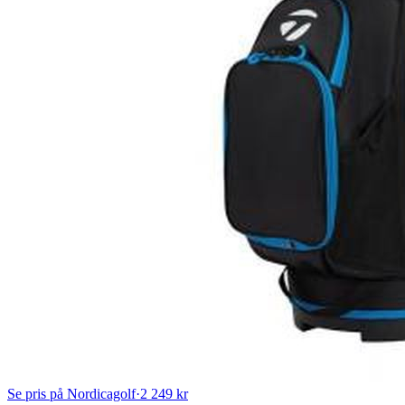
Se pris på Nordicagolf
·
2 249 kr