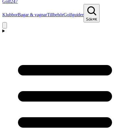
Golf
247
Klubbor
Bagar & vagnar
Tillbehör
Golfguider
Sök
⌘K