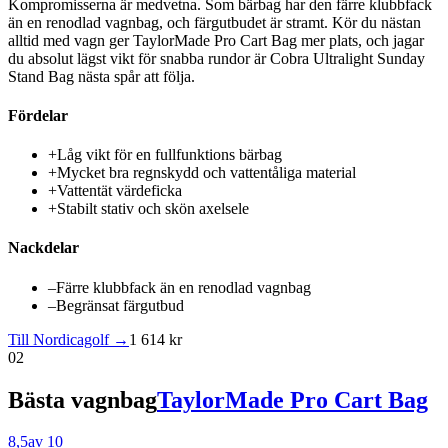
Kompromisserna är medvetna. Som bärbag har den färre klubbfack
än en renodlad vagnbag, och färgutbudet är stramt. Kör du nästan
alltid med vagn ger TaylorMade Pro Cart Bag mer plats, och jagar
du absolut lägst vikt för snabba rundor är Cobra Ultralight Sunday
Stand Bag nästa spår att följa.
Fördelar
+
Låg vikt för en fullfunktions bärbag
+
Mycket bra regnskydd och vattentåliga material
+
Vattentät värdeficka
+
Stabilt stativ och skön axelsele
Nackdelar
–
Färre klubbfack än en renodlad vagnbag
–
Begränsat färgutbud
Till Nordicagolf →
1 614 kr
02
Bästa vagnbag
TaylorMade Pro Cart Bag
8,5
av 10