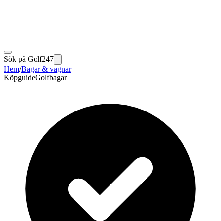
Sök på Golf247
Hem
/
Bagar & vagnar
Köpguide
Golfbagar