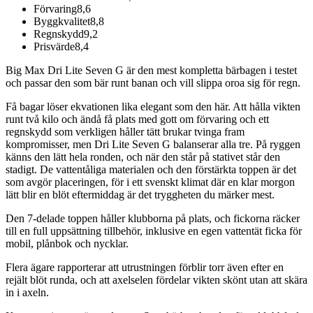
Förvaring
8,6
Byggkvalitet
8,8
Regnskydd
9,2
Prisvärde
8,4
Big Max Dri Lite Seven G är den mest kompletta bärbagen i testet
och passar den som bär runt banan och vill slippa oroa sig för regn.
Få bagar löser ekvationen lika elegant som den här. Att hålla vikten
runt två kilo och ändå få plats med gott om förvaring och ett
regnskydd som verkligen håller tätt brukar tvinga fram
kompromisser, men Dri Lite Seven G balanserar alla tre. På ryggen
känns den lätt hela ronden, och när den står på stativet står den
stadigt. De vattentåliga materialen och den förstärkta toppen är det
som avgör placeringen, för i ett svenskt klimat där en klar morgon
lätt blir en blöt eftermiddag är det tryggheten du märker mest.
Den 7-delade toppen håller klubborna på plats, och fickorna räcker
till en full uppsättning tillbehör, inklusive en egen vattentät ficka för
mobil, plånbok och nycklar.
Flera ägare rapporterar att utrustningen förblir torr även efter en
rejält blöt runda, och att axelselen fördelar vikten skönt utan att skära
in i axeln.