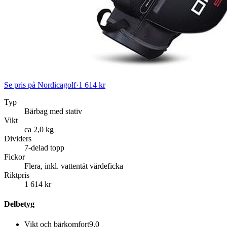
Se pris på Nordicagolf
·
1 614 kr
Typ
Bärbag med stativ
Vikt
ca 2,0 kg
Dividers
7-delad topp
Fickor
Flera, inkl. vattentät värdeficka
Riktpris
1 614 kr
Delbetyg
Vikt och bärkomfort
9,0